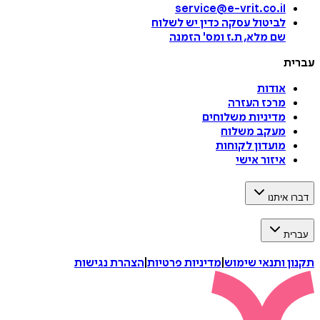
service@e-vrit.co.il
לביטול עסקה
כדין יש לשלוח
שם מלא, ת.ז ומס
'
הזמנה
עברית
אודות
מרכז העזרה
מדיניות משלוחים
מעקב משלוח
מועדון לקוחות
איזור אישי
דברו איתנו
עברית
תקנון ותנאי שימוש
|
מדיניות פרטיות
|
הצהרת נגישות