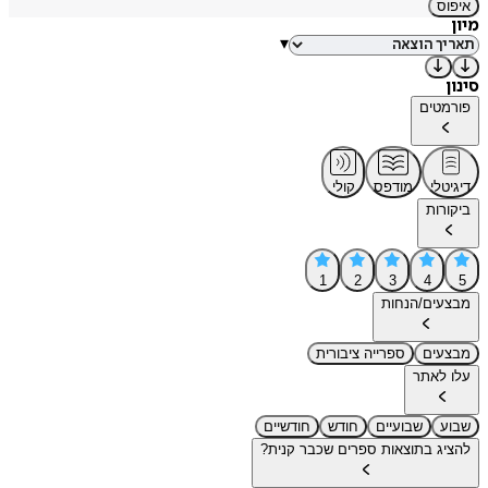
איפוס
מיון
▾
סינון
פורמטים
דיגיטלי
מודפס
קולי
ביקורות
1
2
3
4
5
מבצעים/הנחות
מבצעים
ספרייה ציבורית
עלו לאתר
שבוע
שבועיים
חודש
חודשיים
להציג בתוצאות ספרים שכבר קנית?