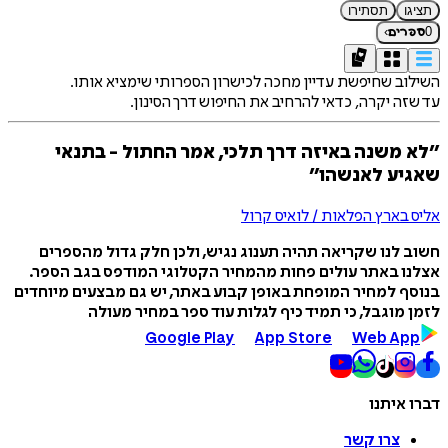
תציגו
תסתירו
›
0
ספרים
השילוב שחיפשת עדיין מחכה לכישרון הספרותי שימציא אותו.
עד שזה יקרה, כדאי להרחיב את החיפוש דרך הסינון.
״לא משנה באיזה דרך תלכי, אמר החתול - בתנאי
שאגיע לאנשהו״
אליס בארץ הפלאות / לואיס קרול
חשוב לנו שקריאה תהיה תענוג נגיש, ולכן חלק גדול מהספרים
אצלנו באתר עולים פחות מהמחיר הקטלוגי המודפס בגב הספר.
בנוסף למחיר המופחת באופן קבוע באתר, יש גם מבצעים מיוחדים
לזמן מוגבל, כי תמיד כיף לגלות עוד ספר במחיר מעולה
Google Play
App Store
Web App
דברו איתנו
צרו קשר