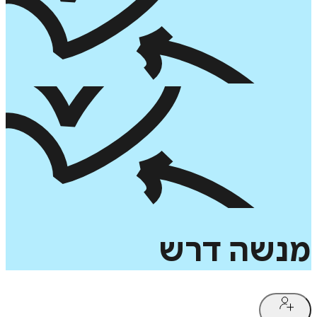
מנשה
דרש