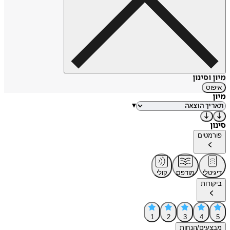
מיון וסינון
איפוס
מיון
▾
סינון
פורמטים
דיגיטלי
מודפס
קולי
ביקורות
1
2
3
4
5
מבצעים/הנחות