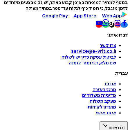
בנוסף למחיר המופחת באופן קבוע באתר, יש גם מבצעים מיוחדים
לזמן מוגבל, כי תמיד כיף לגלות עוד ספר במחיר מעולה
Google Play
App Store
Web App
דברו איתנו
צרו קשר
service@e-vrit.co.il
לביטול עסקה
כדין יש לשלוח
שם מלא, ת.ז ומס
'
הזמנה
עברית
אודות
מרכז העזרה
מדיניות משלוחים
מעקב משלוח
מועדון לקוחות
איזור אישי
דברו איתנו