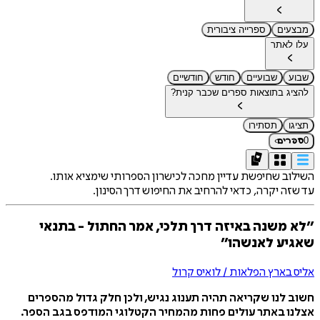
מבצעים
ספרייה ציבורית
עלו לאתר
שבוע
שבועיים
חודש
חודשיים
להציג בתוצאות ספרים שכבר קנית?
תציגו
תסתירו
›
0
ספרים
השילוב שחיפשת עדיין מחכה לכישרון הספרותי שימציא אותו.
עד שזה יקרה, כדאי להרחיב את החיפוש דרך הסינון.
״לא משנה באיזה דרך תלכי, אמר החתול - בתנאי
שאגיע לאנשהו״
אליס בארץ הפלאות / לואיס קרול
חשוב לנו שקריאה תהיה תענוג נגיש, ולכן חלק גדול מהספרים
אצלנו באתר עולים פחות מהמחיר הקטלוגי המודפס בגב הספר.