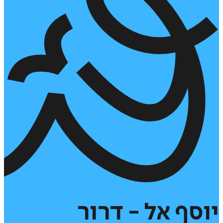
יוסף
אל
-
דרור