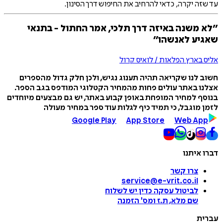
עד שזה יקרה, כדאי להרחיב את החיפוש דרך הסינון.
״לא משנה באיזה דרך תלכי, אמר החתול - בתנאי
שאגיע לאנשהו״
אליס בארץ הפלאות / לואיס קרול
חשוב לנו שקריאה תהיה תענוג נגיש, ולכן חלק גדול מהספרים
אצלנו באתר עולים פחות מהמחיר הקטלוגי המודפס בגב הספר.
בנוסף למחיר המופחת באופן קבוע באתר, יש גם מבצעים מיוחדים
לזמן מוגבל, כי תמיד כיף לגלות עוד ספר במחיר מעולה
Google Play
App Store
Web App
דברו איתנו
צרו קשר
service@e-vrit.co.il
לביטול עסקה
כדין יש לשלוח
שם מלא, ת.ז ומס
'
הזמנה
עברית