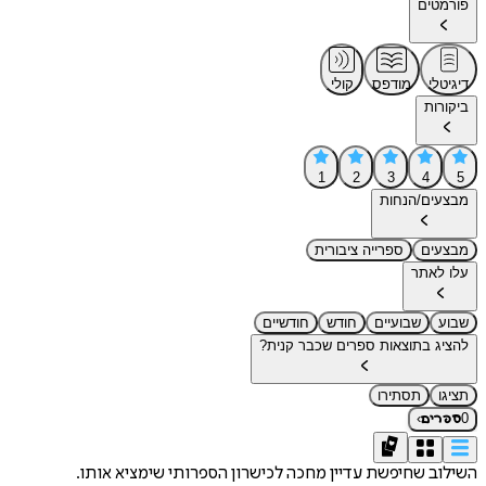
פורמטים
דיגיטלי
מודפס
קולי
ביקורות
1
2
3
4
5
מבצעים/הנחות
מבצעים
ספרייה ציבורית
עלו לאתר
שבוע
שבועיים
חודש
חודשיים
להציג בתוצאות ספרים שכבר קנית?
תציגו
תסתירו
›
0
ספרים
השילוב שחיפשת עדיין מחכה לכישרון הספרותי שימציא אותו.