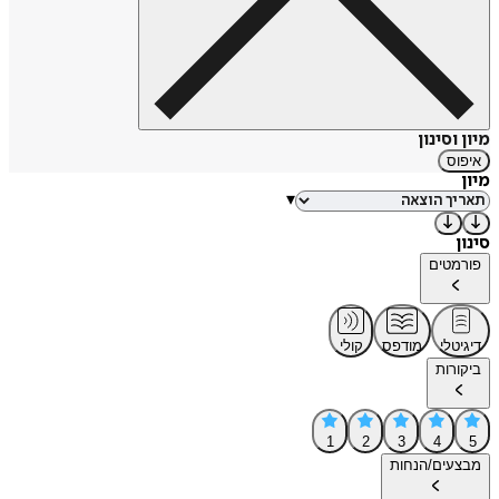
מיון וסינון
איפוס
מיון
▾
סינון
פורמטים
דיגיטלי
מודפס
קולי
ביקורות
1
2
3
4
5
מבצעים/הנחות