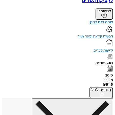
לקסיקון השדים
לשמור לי
שרה ריס ברנן
ראשית קריאה ונוער צעיר
ידיעות ספרים
389
עמודים
2010
מודפס
₪
61.6
הוספה
לסל