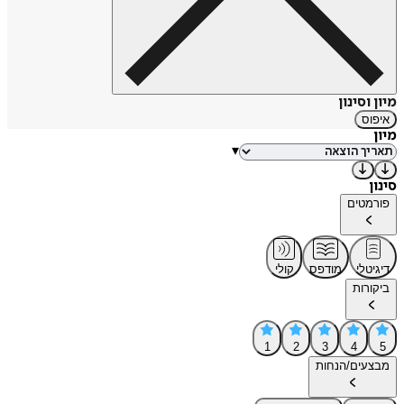
מיון וסינון
איפוס
מיון
▾
סינון
פורמטים
דיגיטלי
מודפס
קולי
ביקורות
1
2
3
4
5
מבצעים/הנחות