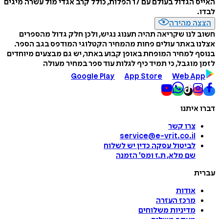
האייס הגדול בעולם עם 17 הפלות, כולל קרב אגדי מול עשרה מיגים
לבדו.
הצצה מהירה
חשוב לנו שקריאה תהיה תענוג נגיש, ולכן חלק גדול מהספרים
אצלנו באתר עולים פחות מהמחיר הקטלוגי המודפס בגב הספר.
בנוסף למחיר המופחת באופן קבוע באתר, יש גם מבצעים מיוחדים
לזמן מוגבל, כי תמיד כיף לגלות עוד ספר במחיר מעולה
Google Play
App Store
Web App
דברו איתנו
צרו קשר
service@e-vrit.co.il
לביטול עסקה
כדין יש לשלוח
שם מלא, ת.ז ומס
'
הזמנה
עברית
אודות
מרכז העזרה
מדיניות משלוחים