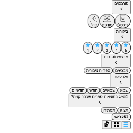
פורמטים
דיגיטלי
מודפס
קולי
ביקורות
1
2
3
4
5
מבצעים/הנחות
מבצעים
ספרייה ציבורית
עלו לאתר
שבוע
שבועיים
חודש
חודשיים
להציג בתוצאות ספרים שכבר קנית?
תציגו
תסתירו
›
1
ספרים