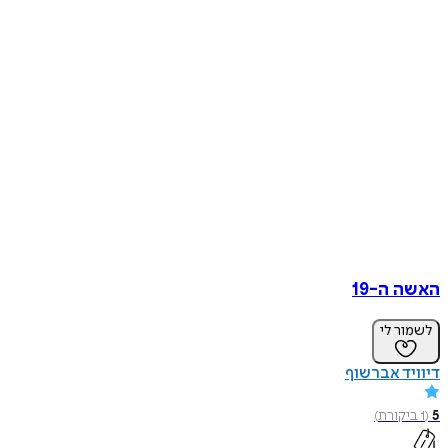
האשה ה-19
לשמור לי
דיוויד אברשוף
5
(
1
ביקורת
)