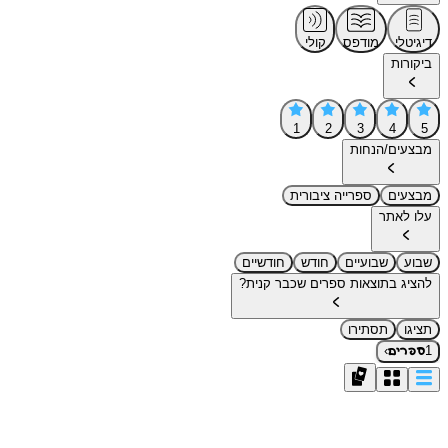
דיגיטלי
מודפס
קולי
ביקורות
1
2
3
4
5
מבצעים/הנחות
מבצעים
ספרייה ציבורית
עלו לאתר
שבוע
שבועיים
חודש
חודשיים
להציג בתוצאות ספרים שכבר קנית?
תציגו
תסתירו
›
1
ספרים