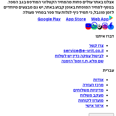
אצלנו באתר עולים פחות מהמחיר הקטלוגי המודפס בגב הספר.
בנוסף למחיר המופחת באופן קבוע באתר, יש גם מבצעים מיוחדים
לזמן מוגבל, כי תמיד כיף לגלות עוד ספר במחיר מעולה
Google Play
App Store
Web App
דברו איתנו
צרו קשר
service@e-vrit.co.il
לביטול עסקה
כדין יש לשלוח
שם מלא, ת.ז ומס
'
הזמנה
עברית
אודות
מרכז העזרה
מדיניות משלוחים
מעקב משלוח
מועדון לקוחות
איזור אישי