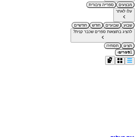
מבצעים
ספרייה ציבורית
עלו לאתר
שבוע
שבועיים
חודש
חודשיים
להציג בתוצאות ספרים שכבר קנית?
תציגו
תסתירו
›
1
ספרים