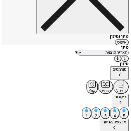
מיון וסינון
איפוס
מיון
▾
סינון
פורמטים
דיגיטלי
מודפס
קולי
ביקורות
1
2
3
4
5
מבצעים/הנחות