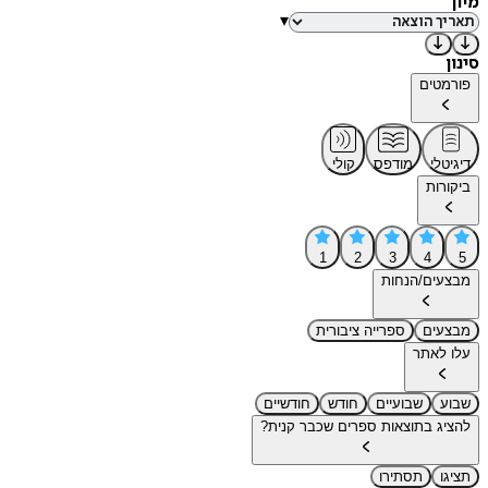
מיון
▾
סינון
פורמטים
דיגיטלי
מודפס
קולי
ביקורות
1
2
3
4
5
מבצעים/הנחות
מבצעים
ספרייה ציבורית
עלו לאתר
שבוע
שבועיים
חודש
חודשיים
להציג בתוצאות ספרים שכבר קנית?
תציגו
תסתירו