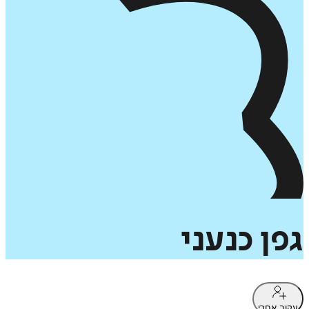
גפן
כנעני
עקוב אחרי