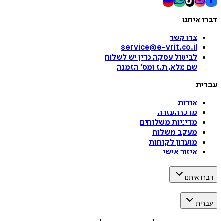
דברו איתנו
צרו קשר
service@e-vrit.co.il
לביטול עסקה
כדין יש לשלוח
שם מלא, ת.ז ומס
'
הזמנה
עברית
אודות
מרכז העזרה
מדיניות משלוחים
מעקב משלוח
מועדון לקוחות
איזור אישי
דברו איתנו
עברית