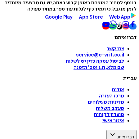
בנוסף למחיר המופחת באופן קבוע באתר, יש גם מבצעים מיוחדים
לזמן מוגבל, כי תמיד כיף לגלות עוד ספר במחיר מעולה
Google Play
App Store
Web App
דברו איתנו
צרו קשר
service@e-vrit.co.il
לביטול עסקה
כדין יש לשלוח
שם מלא, ת.ז ומס
'
הזמנה
עברית
אודות
מרכז העזרה
מדיניות משלוחים
מעקב משלוח
מועדון לקוחות
איזור אישי
דברו איתנו