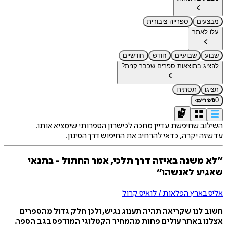
מבצעים
ספרייה ציבורית
עלו לאתר
שבוע
שבועיים
חודש
חודשיים
להציג בתוצאות ספרים שכבר קנית?
תציגו
תסתירו
›
0
ספרים
השילוב שחיפשת עדיין מחכה לכישרון הספרותי שימציא אותו.
עד שזה יקרה, כדאי להרחיב את החיפוש דרך הסינון.
״לא משנה באיזה דרך תלכי, אמר החתול - בתנאי
שאגיע לאנשהו״
אליס בארץ הפלאות / לואיס קרול
חשוב לנו שקריאה תהיה תענוג נגיש, ולכן חלק גדול מהספרים
אצלנו באתר עולים פחות מהמחיר הקטלוגי המודפס בגב הספר.