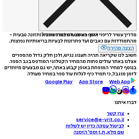
איזה פורמט לשלוח כמתנה?
מדריך עשיר לריפוי הגוף באמצעות צמחי מרפא ותזונה טבעית -
מהתמודדות עם כאבים ועד פתרונות לבעיות בריאותיות נפוצות.
הצצה מהירה
חשוב לנו שקריאה תהיה תענוג נגיש, ולכן חלק גדול מהספרים
אצלנו באתר עולים פחות מהמחיר הקטלוגי המודפס בגב הספר.
בנוסף למחיר המופחת באופן קבוע באתר, יש גם מבצעים מיוחדים
לזמן מוגבל, כי תמיד כיף לגלות עוד ספר במחיר מעולה
Google Play
App Store
Web App
דברו איתנו
צרו קשר
service@e-vrit.co.il
לביטול עסקה
כדין יש לשלוח
שם מלא, ת.ז ומס
'
הזמנה