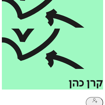
קרן
כהן