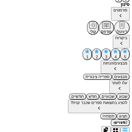
סינון
פורמטים
דיגיטלי
מודפס
קולי
ביקורות
1
2
3
4
5
מבצעים/הנחות
מבצעים
ספרייה ציבורית
עלו לאתר
שבוע
שבועיים
חודש
חודשיים
להציג בתוצאות ספרים שכבר קנית?
תציגו
תסתירו
›
2
ספרים