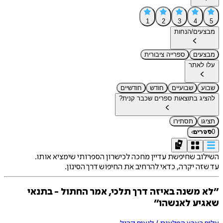
1
2
3
4
5
מבצעים/הנחות
מבצעים
ספרייה ציבורית
עלו לאתר
שבוע
שבועיים
חודש
חודשיים
להציג בתוצאות ספרים שכבר קנית?
תציגו
תסתירו
›
0
ספרים
השילוב שחיפשת עדיין מחכה לכישרון הספרותי שימציא אותו.
עד שזה יקרה, כדאי להרחיב את החיפוש דרך הסינון.
״לא משנה באיזה דרך תלכי, אמר החתול - בתנאי
שאגיע לאנשהו״