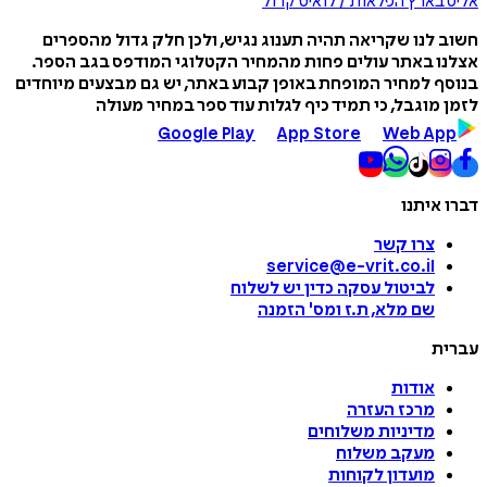
אליס בארץ הפלאות / לואיס קרול
חשוב לנו שקריאה תהיה תענוג נגיש, ולכן חלק גדול מהספרים
אצלנו באתר עולים פחות מהמחיר הקטלוגי המודפס בגב הספר.
בנוסף למחיר המופחת באופן קבוע באתר, יש גם מבצעים מיוחדים
לזמן מוגבל, כי תמיד כיף לגלות עוד ספר במחיר מעולה
Google Play
App Store
Web App
דברו איתנו
צרו קשר
service@e-vrit.co.il
לביטול עסקה
כדין יש לשלוח
שם מלא, ת.ז ומס
'
הזמנה
עברית
אודות
מרכז העזרה
מדיניות משלוחים
מעקב משלוח
מועדון לקוחות