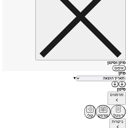
מיון וסינון
איפוס
מיון
▾
סינון
פורמטים
דיגיטלי
מודפס
קולי
ביקורות