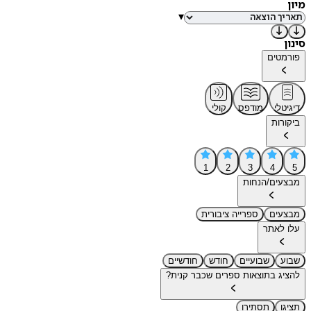
מיון
▾
סינון
פורמטים
דיגיטלי
מודפס
קולי
ביקורות
1
2
3
4
5
מבצעים/הנחות
מבצעים
ספרייה ציבורית
עלו לאתר
שבוע
שבועיים
חודש
חודשיים
להציג בתוצאות ספרים שכבר קנית?
תציגו
תסתירו