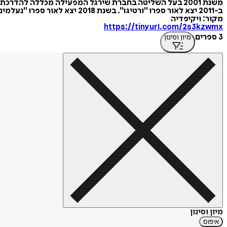
משנת 2001 בעל השליטה בחברת שירגל המפעילה מכללה להדרכת טייסים. בין השנים 2004 ל-2007 עמד בראש אגודת "צוות" - ארגון גמלאי צה"ל.
ב-2011 יצא לאור ספרו "ורטיגו". בשנת 2018 יצא לאור ספרו "נעלמים", בהוצאת ידיעות ספרים. בשנת 2022 יצא לאור ספרו השלישי, "דיווח תוצאות: אלפא".
מקור: ויקיפדיה
https://tinyurl.com/2s3kzwmx
3 ספרים
מיון וסינון
מיון וסינון
איפוס