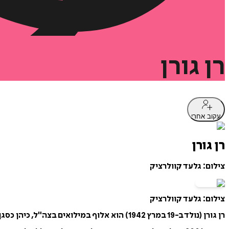
רן
גורן
עקוב אחרי
רן גורן
צילום: גלעד קוולרציק
צילום: גלעד קוולרציק
רן גורן (נולד ב-19 במרץ 1942) הוא אלוף במילואים בצה"ל, כיהן כסגן מפקד חיל אוויר וראש אגף כוח האדם.