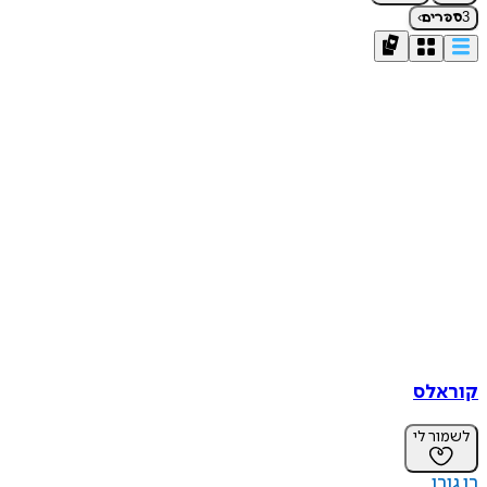
›
3
ספרים
קוראלס
לשמור לי
רן גורן