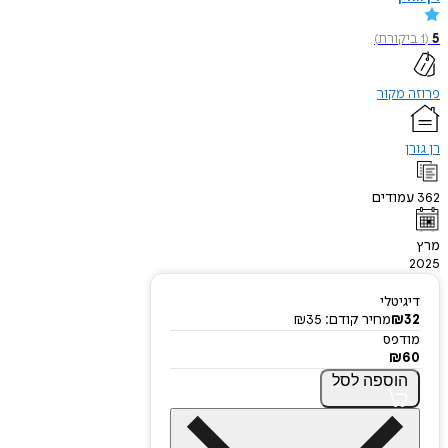
5
(
1
ביקורת
)
פרוזה מקור
רן גורן
362
עמודים
מרץ
2025
דיגיטלי
32
₪
מחיר קודם:
35
₪
מודפס
₪
60
הוספה
לסל