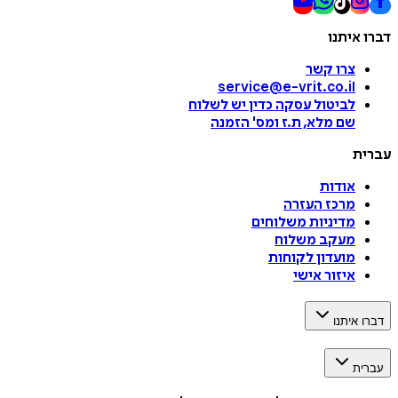
דברו איתנו
צרו קשר
service@e-vrit.co.il
לביטול עסקה
כדין יש לשלוח
שם מלא, ת.ז ומס
'
הזמנה
עברית
אודות
מרכז העזרה
מדיניות משלוחים
מעקב משלוח
מועדון לקוחות
איזור אישי
דברו איתנו
עברית