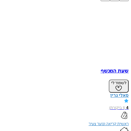
שעת המכשף
לשמור לי
סאלי‏ גרין
4
(
1
ביקורת
)
ראשית קריאה ונוער צעיר