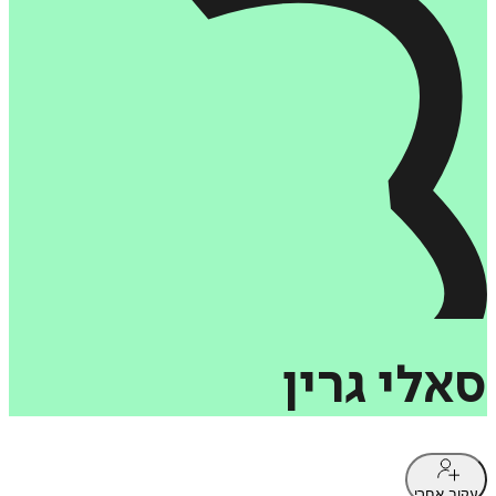
סאלי‏
גרין
עקוב אחרי