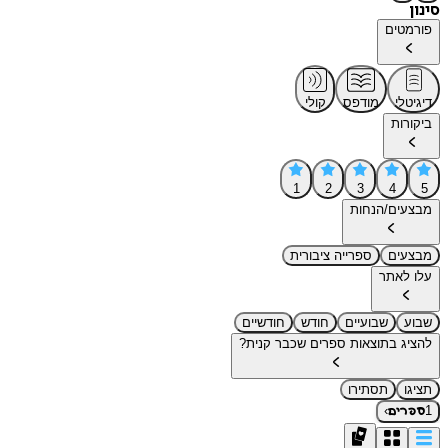
סינון
פורמטים
דיגיטלי
מודפס
קולי
ביקורות
1
2
3
4
5
מבצעים/הנחות
מבצעים
ספרייה ציבורית
עלו לאתר
שבוע
שבועיים
חודש
חודשיים
להציג בתוצאות ספרים שכבר קנית?
תציגו
תסתירו
›
1
ספרים