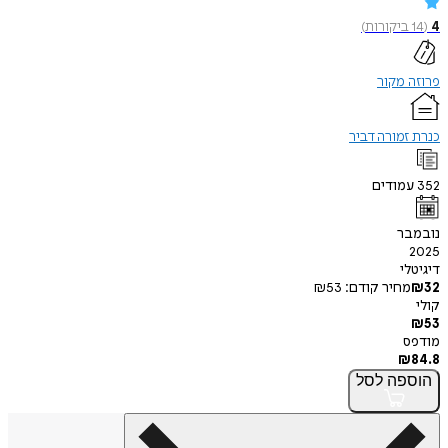
4
(
14
ביקורות
)
פרוזה מקור
כנרת זמורה דביר
352
עמודים
נובמבר
2025
דיגיטלי
32
₪
מחיר קודם:
53
₪
קולי
₪
53
מודפס
₪
84.8
הוספה
לסל