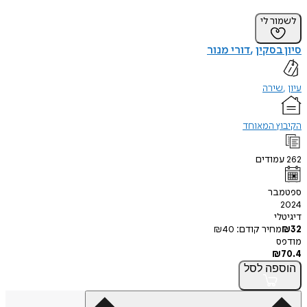
לשמור לי
סיון בסקין
דורי מנור
עיון
שירה
הקיבוץ המאוחד
262
עמודים
ספטמבר
2024
דיגיטלי
32
₪
מחיר קודם:
40
₪
מודפס
₪
70.4
הוספה
לסל