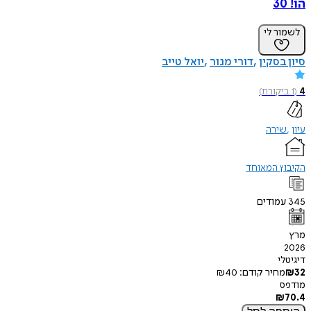
הו! 30
לשמור לי
סיון בסקין
דורי מנור
יואל טייב
4
(
1
ביקורת
)
עיון
שירה
הקיבוץ המאוחד
345
עמודים
מרץ
2026
דיגיטלי
32
₪
מחיר קודם:
40
₪
מודפס
₪
70.4