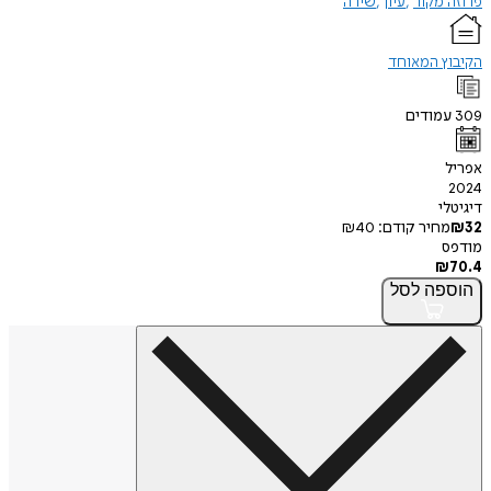
פרוזה מקור
עיון
שירה
הקיבוץ המאוחד
309
עמודים
אפריל
2024
דיגיטלי
32
₪
מחיר קודם:
40
₪
מודפס
₪
70.4
הוספה
לסל