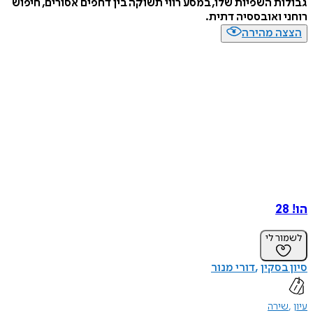
גבולות השפיות שלו, במסע רווי תשוקה בין דחפים אסורים, חיפוש
רוחני ואובססיה דתית.
הצצה מהירה
הו! 28
לשמור לי
סיון בסקין
דורי מנור
עיון
שירה