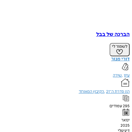
הברכה של בבל
לשמור לי
דורי מנור
עיון
שירה
הו! סדרת ה־21
הקיבוץ המאוחד
295
עמודים
ינואר
2025
דיגיטלי