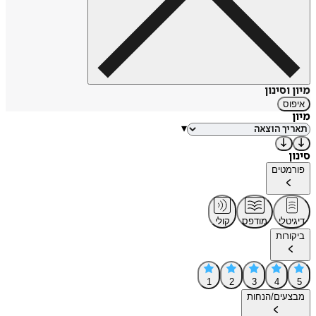
מיון וסינון
איפוס
מיון
▾
סינון
פורמטים
דיגיטלי
מודפס
קולי
ביקורות
1
2
3
4
5
מבצעים/הנחות