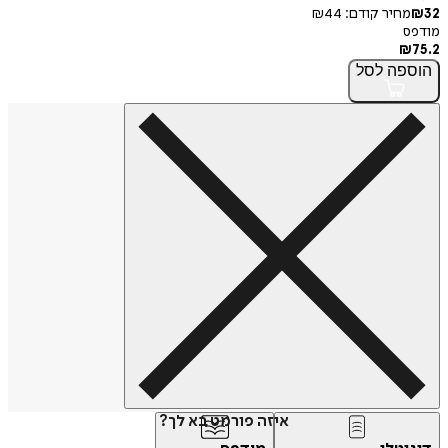
32
₪
מחיר קודם:
44
₪
מודפס
₪
75.2
הוספה
לסל
איזה פורמט בא לך?