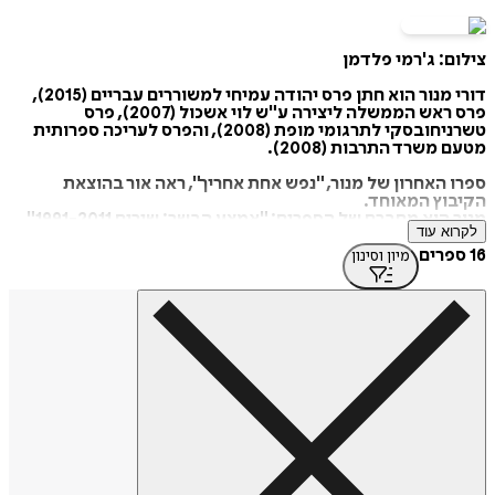
צילום: ג'רמי פלדמן
דורי מנור הוא חתן פרס יהודה עמיחי למשוררים עבריים (2015),
פרס ראש הממשלה ליצירה ע"ש לוי אשכול (2007), פרס
טשרניחובסקי לתרגומי מופת (2008), והפרס לעריכה ספרותית
מטעם משרד התרבות (2008).
ספרו האחרון של מנור, "נפש אחת אחריך", ראה אור בהוצאת
הקיבוץ המאוחד.
מנור הוא מחברם של הספרים: "אמצע הבשר: שירים 1991-2011"
לקרוא עוד
(הקיבוץ המאוחד ומוסד ביאליק 2012) בעריכת פרופ' דן מירון,
שאף צירף לספר אחרית דבר נרחבת על יצירתו של מנור; "בריטון:
16 ספרים
מיון וסינון
שירים" (אחוזת בית 2005), "אלפא ואומגה", ליברית לאופרה
בשיתוף עם אנה הרמן (הקיבוץ המאוחד 2001). "מעוט: שירים"
(הקיבוץ המאוחד 2000). כמו כן, פרסם ספרי תרגום, ביניהם
מיצירות שארל בודלר, מולייר, סטפאן מלארמה, פול ואלרי, וולטר,
דקארט, פרנסואז סגאן ואחרים.
מקור: ויקיפדיה
https://tinyurl.com/2u7znaw4