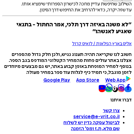
השילוב שחיפשת עדיין מחכה לכישרון הספרותי שימציא אותו.
עד שזה יקרה, כדאי להרחיב את החיפוש דרך הסינון.
״לא משנה באיזה דרך תלכי, אמר החתול - בתנאי
שאגיע לאנשהו״
אליס בארץ הפלאות / לואיס קרול
חשוב לנו שקריאה תהיה תענוג נגיש, ולכן חלק גדול מהספרים
אצלנו באתר עולים פחות מהמחיר הקטלוגי המודפס בגב הספר.
בנוסף למחיר המופחת באופן קבוע באתר, יש גם מבצעים מיוחדים
לזמן מוגבל, כי תמיד כיף לגלות עוד ספר במחיר מעולה
Google Play
App Store
Web App
דברו איתנו
צרו קשר
service@e-vrit.co.il
לביטול עסקה
כדין יש לשלוח
שם מלא, ת.ז ומס
'
הזמנה