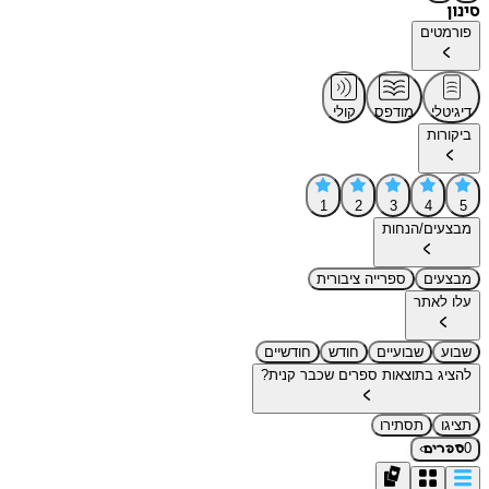
סינון
פורמטים
דיגיטלי
מודפס
קולי
ביקורות
1
2
3
4
5
מבצעים/הנחות
מבצעים
ספרייה ציבורית
עלו לאתר
שבוע
שבועיים
חודש
חודשיים
להציג בתוצאות ספרים שכבר קנית?
תציגו
תסתירו
›
0
ספרים