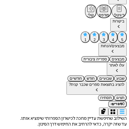
דיגיטלי
מודפס
קולי
ביקורות
1
2
3
4
5
מבצעים/הנחות
מבצעים
ספרייה ציבורית
עלו לאתר
שבוע
שבועיים
חודש
חודשיים
להציג בתוצאות ספרים שכבר קנית?
תציגו
תסתירו
›
0
ספרים
השילוב שחיפשת עדיין מחכה לכישרון הספרותי שימציא אותו.
עד שזה יקרה, כדאי להרחיב את החיפוש דרך הסינון.