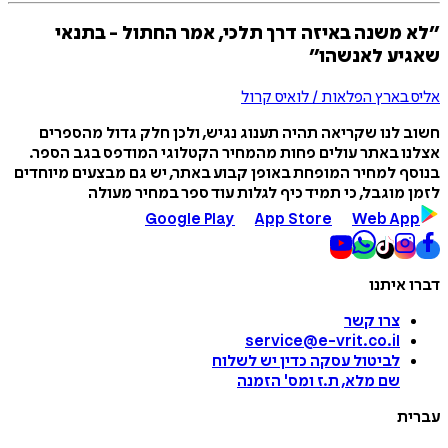
״לא משנה באיזה דרך תלכי, אמר החתול - בתנאי
שאגיע לאנשהו״
אליס בארץ הפלאות / לואיס קרול
חשוב לנו שקריאה תהיה תענוג נגיש, ולכן חלק גדול מהספרים
אצלנו באתר עולים פחות מהמחיר הקטלוגי המודפס בגב הספר.
בנוסף למחיר המופחת באופן קבוע באתר, יש גם מבצעים מיוחדים
לזמן מוגבל, כי תמיד כיף לגלות עוד ספר במחיר מעולה
Google Play
App Store
Web App
דברו איתנו
צרו קשר
service@e-vrit.co.il
לביטול עסקה
כדין יש לשלוח
שם מלא, ת.ז ומס
'
הזמנה
עברית