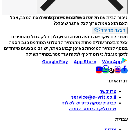
איזה פורמט לשלוח כמתנה?
גיבור הבית עם חליפת פעולה תמיד מוכן להציל את המצב, אבל
האם הוא באמת ערוך לכל אתגר שיבוא?
הצצה מהירה
חשוב לנו שקריאה תהיה תענוג נגיש, ולכן חלק גדול מהספרים
אצלנו באתר עולים פחות מהמחיר הקטלוגי המודפס בגב הספר.
בנוסף למחיר המופחת באופן קבוע באתר, יש גם מבצעים מיוחדים
לזמן מוגבל, כי תמיד כיף לגלות עוד ספר במחיר מעולה
Google Play
App Store
Web App
דברו איתנו
צרו קשר
service@e-vrit.co.il
לביטול עסקה
כדין יש לשלוח
שם מלא, ת.ז ומס
'
הזמנה
עברית
אודות