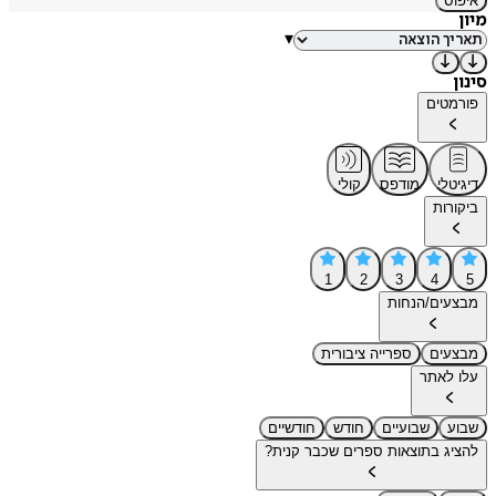
איפוס
מיון
▾
סינון
פורמטים
דיגיטלי
מודפס
קולי
ביקורות
1
2
3
4
5
מבצעים/הנחות
מבצעים
ספרייה ציבורית
עלו לאתר
שבוע
שבועיים
חודש
חודשיים
להציג בתוצאות ספרים שכבר קנית?