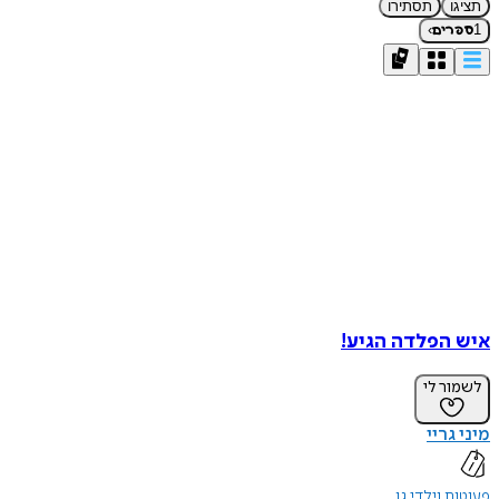
תציגו
תסתירו
›
1
ספרים
איש הפלדה הגיע!
לשמור לי
מיני גריי
פעוטות וילדי גן