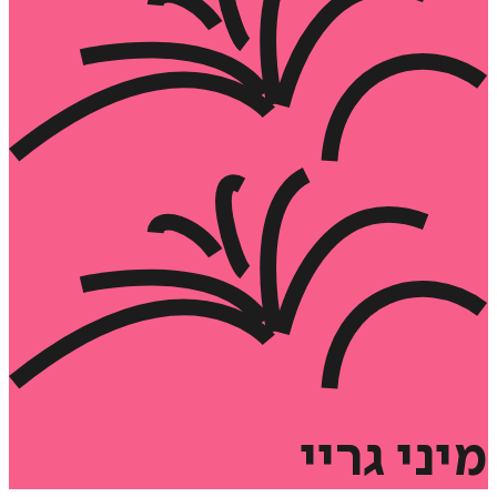
מיני
גריי