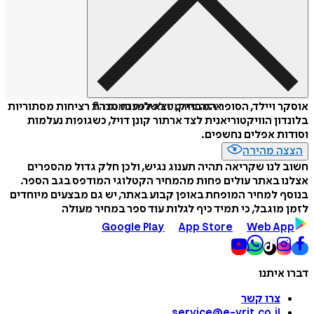
איזה פורמט לשלוח כמתנה?
אוסקר ויילד, הסופר המבריק, יוצא לפענח סדרת רציחות מסתוריות
בלונדון הוויקטוריאנית לצד ארתור קונן דויל, כשגופות נעלמות
וסודות אפלים נחשפים.
הצצה מהירה
חשוב לנו שקריאה תהיה תענוג נגיש, ולכן חלק גדול מהספרים
אצלנו באתר עולים פחות מהמחיר הקטלוגי המודפס בגב הספר.
בנוסף למחיר המופחת באופן קבוע באתר, יש גם מבצעים מיוחדים
לזמן מוגבל, כי תמיד כיף לגלות עוד ספר במחיר מעולה
Google Play
App Store
Web App
דברו איתנו
צרו קשר
service@e-vrit.co.il