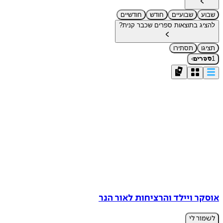
שבוע
שבועיים
חודש
חודשיים
להציג בתוצאות ספרים שכבר קנית?
תציגו
תסתירו
›
1
ספרים
אוסקר ויילד והרציחות לאור הנר
לשמור לי