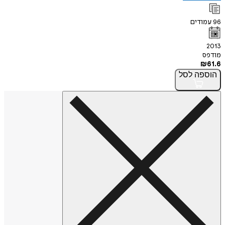
96
עמודים
2013
מודפס
₪
61.6
הוספה
לסל