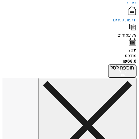
בישול
ידיעות ספרים
79
עמודים
2011
מודפס
₪
68.6
הוספה
לסל