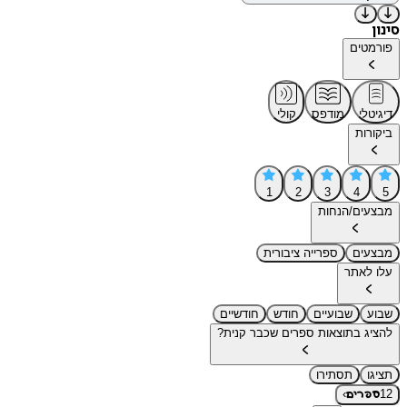
סינון
פורמטים
דיגיטלי
מודפס
קולי
ביקורות
1
2
3
4
5
מבצעים/הנחות
מבצעים
ספרייה ציבורית
עלו לאתר
שבוע
שבועיים
חודש
חודשיים
להציג בתוצאות ספרים שכבר קנית?
תציגו
תסתירו
›
12
ספרים