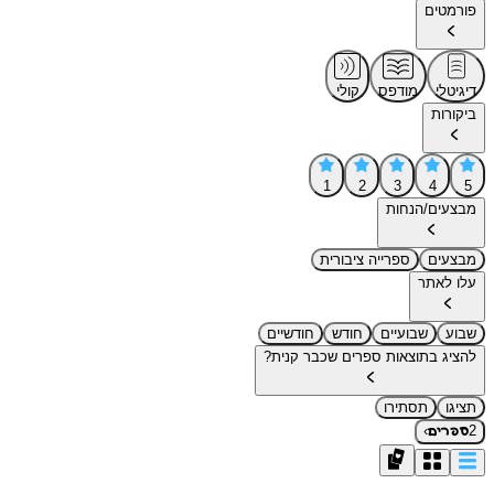
פורמטים
דיגיטלי
מודפס
קולי
ביקורות
1
2
3
4
5
מבצעים/הנחות
מבצעים
ספרייה ציבורית
עלו לאתר
שבוע
שבועיים
חודש
חודשיים
להציג בתוצאות ספרים שכבר קנית?
תציגו
תסתירו
›
2
ספרים