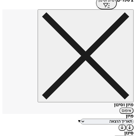
2 ספרים
מיון וסינון
המוזיקליים שהשפיעו עליו ציין את מוזיקת ההיפ-הופ של שכונות
העוני בארצות הברית, בפרט להקת וו טאנג קלאן, הנוטוריוס בי.
איי. ג'י. ומוס דף, ואת המוזיקה של ג'ון קולטריין ועופר לוי.
בנובמבר 2014 זכה להכרה עם פרסום שירו "מדינת אשכנז" במוסף
"תרבות וספרות" של עיתון הארץ. במרץ 2015 פורסם ספרו הראשון
"הכלבים שנבחו בילדותנו היו חסומי פה" וב-2017 ראה אור ספרו
השני "זהב אריות". במאי 2015 זכה סיפור קצר פרי עטו בשם
"קולכצין" כסיפור מומלץ במסגרת תחרות הסיפור הקצר של
"הארץ". במאי 2017 החל לשדר יחד עם שלומי חתוכה תוכנית
תרבות שבועית ברשת כאן תרבות (רשת א') של תאגיד השידור
הישראלי.
מקור: ויקיפדיה
https://tinyurl.com/s2dp6rv4
מיון וסינון
איפוס
מיון
▾
סינון