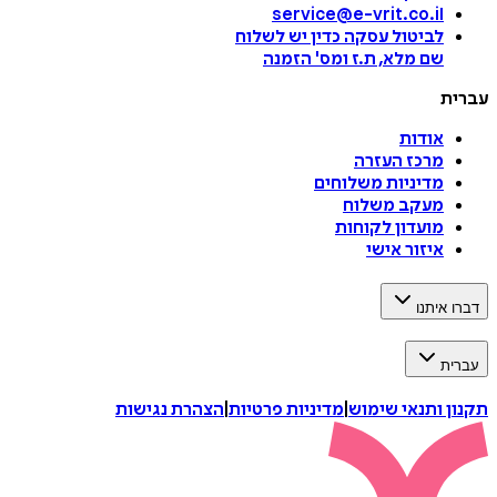
service@e-vrit.co.il
לביטול עסקה
כדין יש לשלוח
שם מלא, ת.ז ומס
'
הזמנה
עברית
אודות
מרכז העזרה
מדיניות משלוחים
מעקב משלוח
מועדון לקוחות
איזור אישי
דברו איתנו
עברית
תקנון ותנאי שימוש
|
מדיניות פרטיות
|
הצהרת נגישות