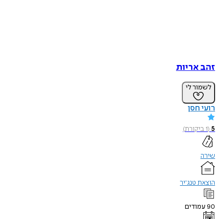
זהב אריות
לשמור לי
רועי חסן
5
(
1
ביקורת
)
שירה
הוצאת טנג'יר
90
עמודים