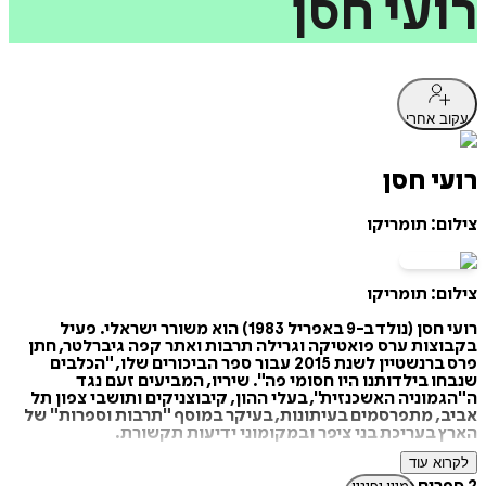
רועי
חסן
עקוב אחרי
רועי חסן
צילום: תומריקו
צילום: תומריקו
רועי חסן (נולד ב-9 באפריל 1983) הוא משורר ישראלי. פעיל
בקבוצות ערס פואטיקה וגרילה תרבות ואתר קפה גיברלטר, חתן
פרס ברנשטיין לשנת 2015 עבור ספר הביכורים שלו, "הכלבים
שנבחו בילדותנו היו חסומי פה". שיריו, המביעים זעם נגד
ה"הגמוניה האשכנזית", בעלי ההון, קיבוצניקים ותושבי צפון תל
אביב, מתפרסמים בעיתונות, בעיקר במוסף "תרבות וספרות" של
הארץ בעריכת בני ציפר ובמקומוני ידיעות תקשורת.
לקרוא עוד
את פעילותו הציבורית החל כבעל טור במקומוני ידיעות תקשורת
ובהשתתפות בלהקות פאנק רוק והיפ הופ. בין המקורות