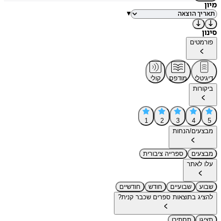
מיון
▾
סינון
פורמטים
דיגיטלי
מודפס
קולי
ביקורות
1
2
3
4
5
מבצעים/הנחות
מבצעים
ספרייה ציבורית
עלו לאתר
שבוע
שבועיים
חודש
חודשיים
להציג בתוצאות ספרים שכבר קנית?
תציגו
תסתירו