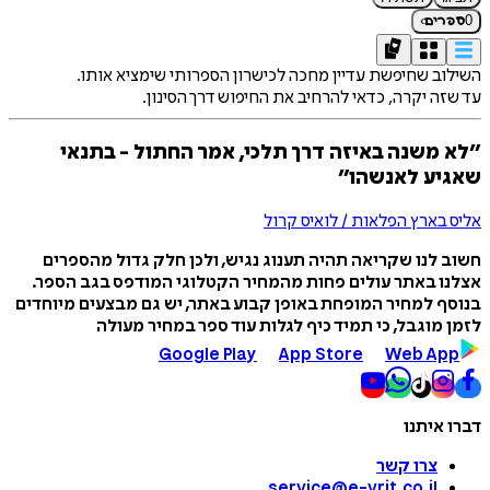
›
0
ספרים
השילוב שחיפשת עדיין מחכה לכישרון הספרותי שימציא אותו.
עד שזה יקרה, כדאי להרחיב את החיפוש דרך הסינון.
״לא משנה באיזה דרך תלכי, אמר החתול - בתנאי
שאגיע לאנשהו״
אליס בארץ הפלאות / לואיס קרול
חשוב לנו שקריאה תהיה תענוג נגיש, ולכן חלק גדול מהספרים
אצלנו באתר עולים פחות מהמחיר הקטלוגי המודפס בגב הספר.
בנוסף למחיר המופחת באופן קבוע באתר, יש גם מבצעים מיוחדים
לזמן מוגבל, כי תמיד כיף לגלות עוד ספר במחיר מעולה
Google Play
App Store
Web App
דברו איתנו
צרו קשר
service@e-vrit.co.il