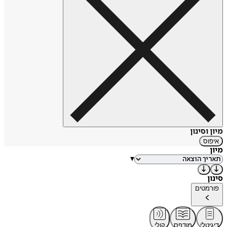
מיון וסינון
איפוס
מיון
▾
סינון
פורמטים
דיגיטלי
מודפס
קולי