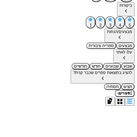
ביקורות
1
2
3
4
5
מבצעים/הנחות
מבצעים
ספרייה ציבורית
עלו לאתר
שבוע
שבועיים
חודש
חודשיים
להציג בתוצאות ספרים שכבר קנית?
תציגו
תסתירו
›
1
ספרים