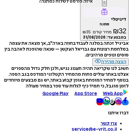
איזה פורמט לשלוח כמתנה?
דיגיטלי
מתנה
₪
32
מחיר קודם:
35
₪
במבצע עד:
31/08/2026
אביגיל זכתה במלגה לעבוד בחווה בארה"ב, אך מצאה את עצמה
במלחמת רצונות עם גבריאל העקשן – שנאה שהופכת לאהבה בין
סוסים ונופים מרהיבים.
הצצה מהירה
חשוב לנו שקריאה תהיה תענוג נגיש, ולכן חלק גדול מהספרים
אצלנו באתר עולים פחות מהמחיר הקטלוגי המודפס בגב הספר.
בנוסף למחיר המופחת באופן קבוע באתר, יש גם מבצעים מיוחדים
לזמן מוגבל, כי תמיד כיף לגלות עוד ספר במחיר מעולה
Google Play
App Store
Web App
דברו איתנו
צרו קשר
service@e-vrit.co.il