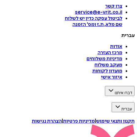
צרו קשר
service@e-vrit.co.il
לביטול עסקה
כדין יש לשלוח
שם מלא, ת.ז ומס
'
הזמנה
עברית
אודות
מרכז העזרה
מדיניות משלוחים
מעקב משלוח
מועדון לקוחות
איזור אישי
דברו איתנו
עברית
תקנון ותנאי שימוש
|
מדיניות פרטיות
|
הצהרת נגישות