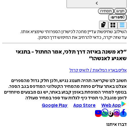
תציגו
תסתירו
›
0
ספרים
השילוב שחיפשת עדיין מחכה לכישרון הספרותי שימציא אותו.
עד שזה יקרה, כדאי להרחיב את החיפוש דרך הסינון.
״לא משנה באיזה דרך תלכי, אמר החתול - בתנאי
שאגיע לאנשהו״
אליס בארץ הפלאות / לואיס קרול
חשוב לנו שקריאה תהיה תענוג נגיש, ולכן חלק גדול מהספרים
אצלנו באתר עולים פחות מהמחיר הקטלוגי המודפס בגב הספר.
בנוסף למחיר המופחת באופן קבוע באתר, יש גם מבצעים מיוחדים
לזמן מוגבל, כי תמיד כיף לגלות עוד ספר במחיר מעולה
Google Play
App Store
Web App
דברו איתנו