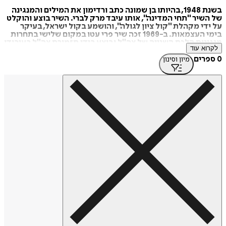
בשנת 1948, בהיותו בן שמונה כתב ורדימון את המילים והמנגינה
של השיר "תחי המדינה", אותו עיבד מרק לברי. השיר בוצע והוקלט
על ידי מקהלת "קול ציון לגולה", והושמע בקול ישראל, בעיקר
בימי העצמאות. ב-1969 זכה שיר פרי עטו במקום שלישי בתחרות
מנגינות הלכת השנייה של צה"ל ובוצע בידי תזמורת צה"ל בעיבודו
לקרוא עוד
ובניצוחו של יצחק גרציאני. השיר, "לטייסים תודה", יצא בתקליט
של תזמורת צה"ל.
0 ספרים
מיון וסינון
מספריו:
המלחמות הקטנות שלי, שנות חיינו היפות ביותר,
באהבה : ח"י בתי שיר לאהבה.
מקור: ויקיפדיה
https://tinyurl.com/bdewph33