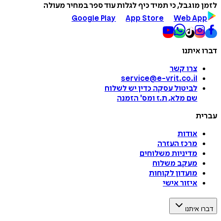
לזמן מוגבל, כי תמיד כיף לגלות עוד ספר במחיר מעולה
Google Play
App Store
Web App
דברו איתנו
צרו קשר
service@e-vrit.co.il
לביטול עסקה
כדין יש לשלוח
שם מלא, ת.ז ומס
'
הזמנה
עברית
אודות
מרכז העזרה
מדיניות משלוחים
מעקב משלוח
מועדון לקוחות
איזור אישי
דברו איתנו