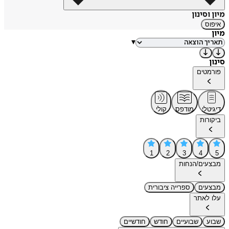
מיון וסינון
איפוס
מיון
▾
סינון
פורמטים
דיגיטלי
מודפס
קולי
ביקורות
1
2
3
4
5
מבצעים/הנחות
מבצעים
ספרייה ציבורית
עלו לאתר
שבוע
שבועיים
חודש
חודשיים