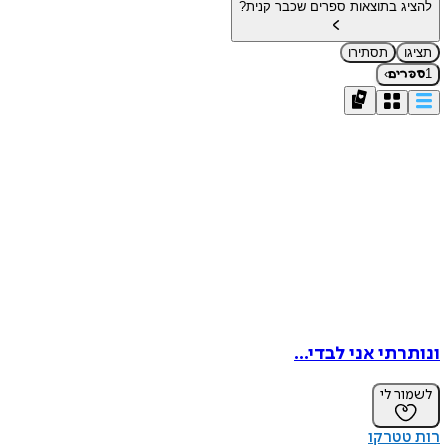
להציג בתוצאות ספרים שכבר קנית?
תציגו
תסתירו
›
1
ספרים
ונותרתי אני לבדי...
לשמור לי
רות טטרקו