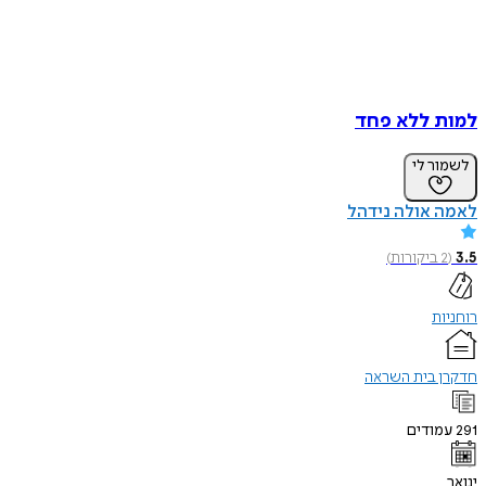
למות ללא פחד
לשמור לי
לאמה אולה נידהל
3.5
(
2
ביקורות
)
רוחניות
חדקרן בית השראה
291
עמודים
ינואר