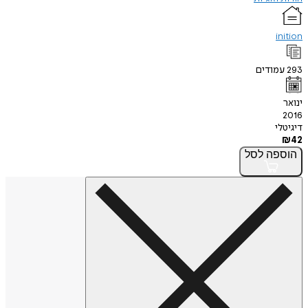
inition
293
עמודים
ינואר
2016
דיגיטלי
₪
42
הוספה
לסל