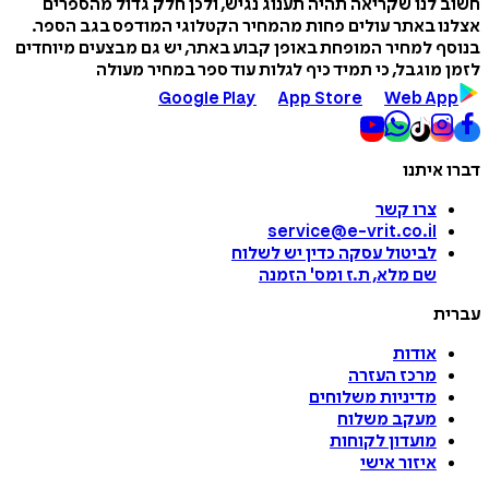
חשוב לנו שקריאה תהיה תענוג נגיש, ולכן חלק גדול מהספרים
אצלנו באתר עולים פחות מהמחיר הקטלוגי המודפס בגב הספר.
בנוסף למחיר המופחת באופן קבוע באתר, יש גם מבצעים מיוחדים
לזמן מוגבל, כי תמיד כיף לגלות עוד ספר במחיר מעולה
Google Play
App Store
Web App
דברו איתנו
צרו קשר
service@e-vrit.co.il
לביטול עסקה
כדין יש לשלוח
שם מלא, ת.ז ומס
'
הזמנה
עברית
אודות
מרכז העזרה
מדיניות משלוחים
מעקב משלוח
מועדון לקוחות
איזור אישי