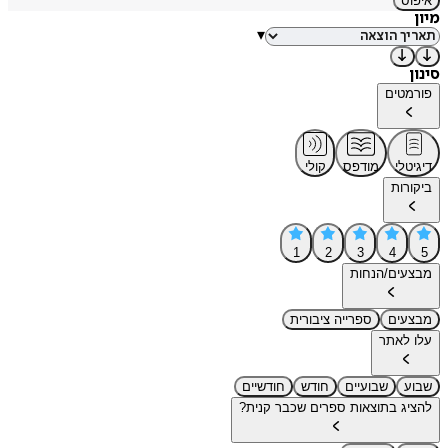
איפוס
מיון
▾
סינון
פורמטים
דיגיטלי
מודפס
קולי
ביקורות
1
2
3
4
5
מבצעים/הנחות
מבצעים
ספרייה ציבורית
עלו לאתר
שבוע
שבועיים
חודש
חודשיים
להציג בתוצאות ספרים שכבר קנית?