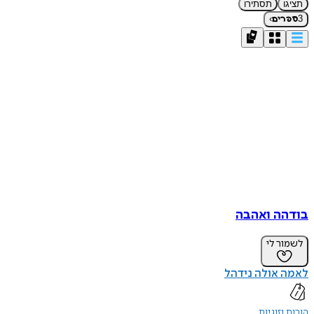
תציגו
תסתירו
›
3
ספרים
בודהה ואהבה
לשמור לי
לאמה אולה נידהל
הורות וזוגיות