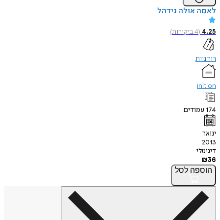
לאמה אולה נידהל
4.25
(
4
ביקורות
)
רוחניות
inition
174
עמודים
ינואר
2013
דיגיטלי
₪
36
הוספה
לסל