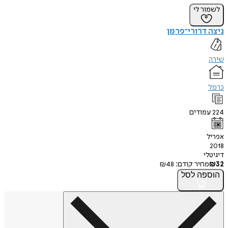
לשמור לי
ניצה דרורי־פרמן
שירה
כרמל
224
עמודים
אפריל
2018
דיגיטלי
32
₪
מחיר קודם:
48
₪
הוספה
לסל