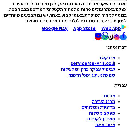
חשוב לנו שקריאה תהיה תענוג נגיש, ולכן חלק גדול מהספרים
אצלנו באתר עולים פחות מהמחיר הקטלוגי המודפס בגב הספר.
בנוסף למחיר המופחת באופן קבוע באתר, יש גם מבצעים מיוחדים
לזמן מוגבל, כי תמיד כיף לגלות עוד ספר במחיר מעולה
Google Play
App Store
Web App
דברו איתנו
צרו קשר
service@e-vrit.co.il
לביטול עסקה
כדין יש לשלוח
שם מלא, ת.ז ומס
'
הזמנה
עברית
אודות
מרכז העזרה
מדיניות משלוחים
מעקב משלוח
מועדון לקוחות
איזור אישי