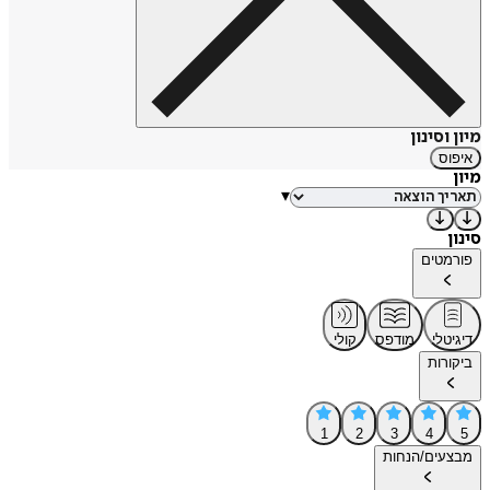
מיון וסינון
איפוס
מיון
▾
סינון
פורמטים
דיגיטלי
מודפס
קולי
ביקורות
1
2
3
4
5
מבצעים/הנחות