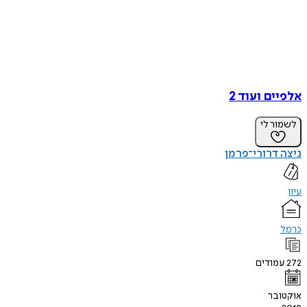
אלפיים ועוד 2
לשמור לי
ניצה דרורי־פרמן
עיון
כרמל
272
עמודים
אוקטובר