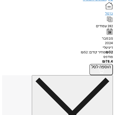
כרמל
282
עמודים
נובמבר
2024
דיגיטלי
32
₪
מחיר קודם:
52
₪
מודפס
₪
78.4
הוספה
לסל