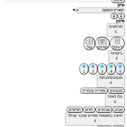
איפוס
מיון
▾
סינון
פורמטים
דיגיטלי
מודפס
קולי
ביקורות
1
2
3
4
5
מבצעים/הנחות
מבצעים
ספרייה ציבורית
עלו לאתר
שבוע
שבועיים
חודש
חודשיים
להציג בתוצאות ספרים שכבר קנית?