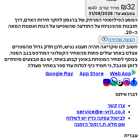
₪
32
מחיר קודם:
40
₪
במבצע עד:
31/08/2026
המסע הפילוסופי המרתק של ברגסון לחקר חירות האדם, דרך
תובנות מהפכניות על התודעה שהשפיעו על הגות ואמנות המאה
ה-20.
הצצה מהירה
חשוב לנו שקריאה תהיה תענוג נגיש, ולכן חלק גדול מהספרים
אצלנו באתר עולים פחות מהמחיר הקטלוגי המודפס בגב הספר.
בנוסף למחיר המופחת באופן קבוע באתר, יש גם מבצעים מיוחדים
לזמן מוגבל, כי תמיד כיף לגלות עוד ספר במחיר מעולה
Google Play
App Store
Web App
דברו איתנו
צרו קשר
service@e-vrit.co.il
לביטול עסקה
כדין יש לשלוח
שם מלא, ת.ז ומס
'
הזמנה
עברית