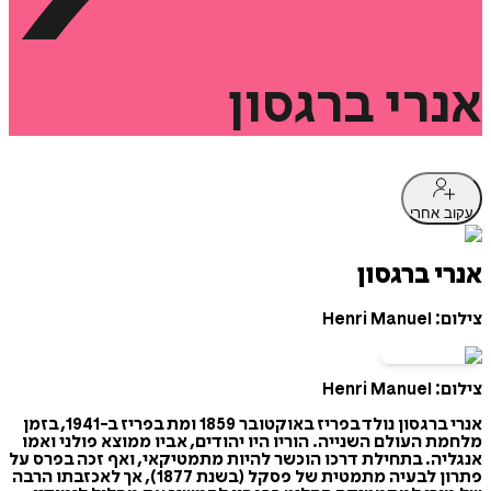
אנרי
ברגסון
עקוב אחרי
אנרי ברגסון
צילום: Henri Manuel
צילום: Henri Manuel
אנרי ברגסון נולד בפריז באוקטובר 1859 ומת בפריז ב-1941, בזמן
מלחמת העולם השנייה. הוריו היו יהודים, אביו ממוצא פולני ואמו
אנגליה. בתחילת דרכו הוכשר להיות מתמטיקאי, ואף זכה בפרס על
פתרון לבעיה מתמטית של פסקל (בשנת 1877), אך לאכזבתו הרבה