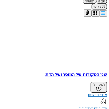
תציגו
תסתירו
›
3
ספרים
שני המקורות של המוסר ושל הדת
לשמור לי
אנרי ברגסון
עיון
הגות ופילוסופיה