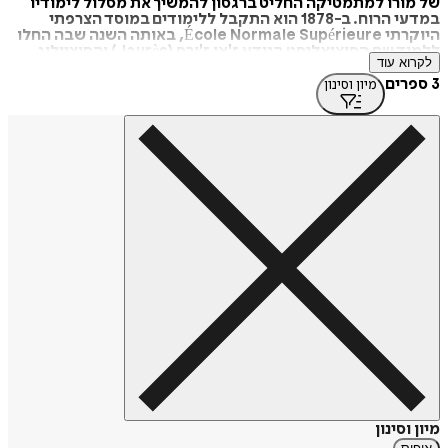
של מורו למתמטיקה החליט ברגסון להמשיך את מסלול לימודיו
במדעי הרוח. ב-1878 הוא התקבל ללימודים במוסד הצרפתי
היוקרתי École Normale Supérieure, באותה השנה שבה החלו
ללמוד שם הסוציאליסט הנודע ז'אן ז'ורס (Jaurès) והסוציולוג
לקרוא עוד
אמיל דורקהיים (Durkheim). ב-1881 סיים בהצטיינות את לימודיו
במוסד, ונשא הרצאת סיום על "ערכה של הפסיכולוגיה העכשווית".
3 ספרים
מיון וסינון
עם סיום לימודיו החל ברגסון ללמד בבית ספר תיכון
ובאוניברסיטה. ב-1886 פרסם בכתב העת הצרפתי Revue
Philosophique את מאמרו האקדמי הראשון במדעי הרוח: "על
הסימולציה הבלתי מודעת במצבים היפנוטיים" (כעשר שנים קודם
למחקרים בהיסטריה המפורסמים של פרויד וברוייר).1 עיסוקו
בפסיכולוגיה בכלל ובזיכרונות בלתי מודעים בפרט הוביל למינויו
לנשיא האגודה למחקר הנפש בלונדון ב-1913. אבל עיקר עיסוקו
של ברגסון היה הוראת הפילוסופיה. ב-1900, לאחר שלימד זמן
קצר ב־École Normal, קיבל ברגסון משרת מרצה לפילוסופיה
יוונית ב־Collège de France, וכעבור כמה שנים עבר לכהן שם
כמרצה לפילוסופיה מודרנית עד שנת 1920. שיעוריו והרצאותיו זכו
לפופולריות רבה, ויחד עם כתביו השפיעו עמוקות על הוגים בעלי
שם בדורו ובדורות שאחריו. ברגסון זכה בפרס נובל לספרות לשנת
1927.
מיון וסינון