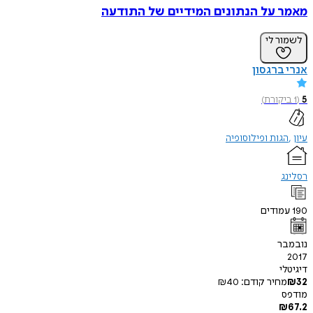
מאמר על הנתונים המידיים של התודעה
לשמור לי
אנרי ברגסון
5
(
1
ביקורת
)
עיון
הגות ופילוסופיה
רסלינג
190
עמודים
נובמבר
2017
דיגיטלי
32
₪
מחיר קודם:
40
₪
מודפס
₪
67.2