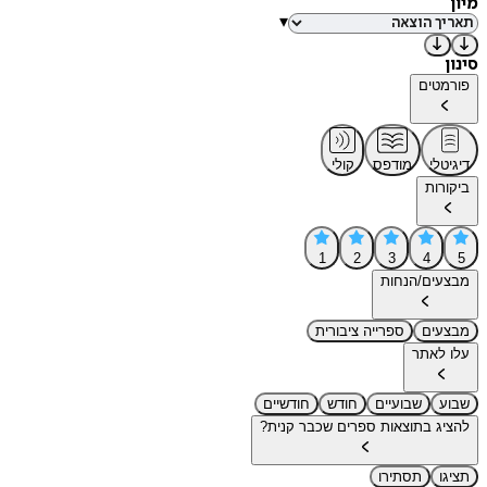
מיון
▾
סינון
פורמטים
דיגיטלי
מודפס
קולי
ביקורות
1
2
3
4
5
מבצעים/הנחות
מבצעים
ספרייה ציבורית
עלו לאתר
שבוע
שבועיים
חודש
חודשיים
להציג בתוצאות ספרים שכבר קנית?
תציגו
תסתירו