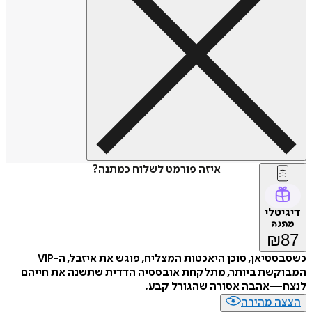
איזה פורמט לשלוח כמתנה?
דיגיטלי
מתנה
₪
87
כשסבסטיאן, סוכן היאכטות המצליח, פוגש את איזבל, ה-VIP
המבוקשת ביותר, מתלקחת אובססיה הדדית שתשנה את חייהם
לנצח—אהבה אסורה שהגורל קבע.
הצצה מהירה