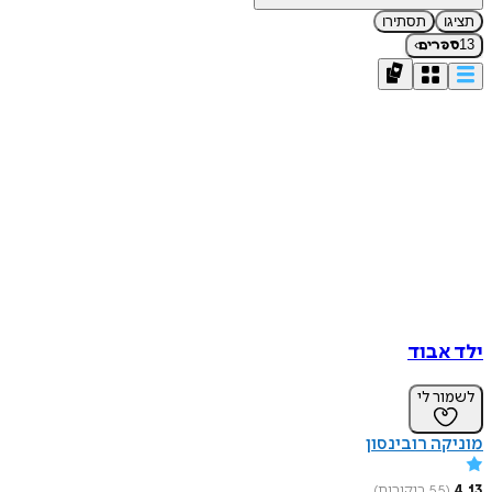
תציגו
תסתירו
›
13
ספרים
ילד אבוד
לשמור לי
מוניקה רובינסון
4.13
(
55
ביקורות
)