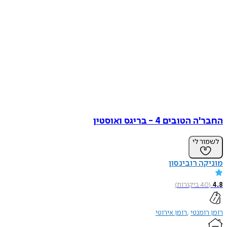
החבר'ה הטובים 4 - בריגס ואוסטין
לשמור לי
מוניקה רובינסון
4.8
(
40
ביקורות
)
רומן רומנטי
רומן אירוטי