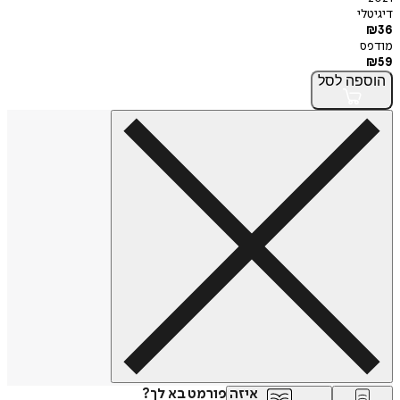
דיגיטלי
₪
36
מודפס
₪
59
הוספה
לסל
איזה פורמט בא לך?