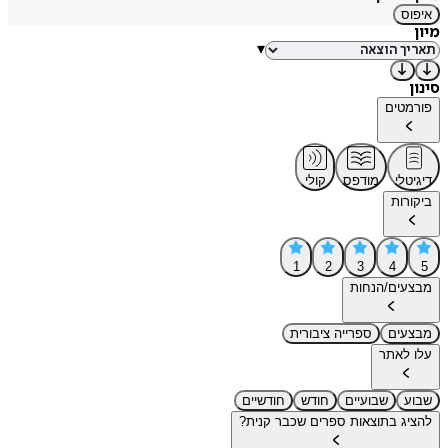
איפוס
מיון
▾
סינון
פורמטים
דיגיטלי
מודפס
קולי
ביקורות
1
2
3
4
5
מבצעים/הנחות
מבצעים
ספרייה ציבורית
עלו לאתר
שבוע
שבועיים
חודש
חודשיים
להציג בתוצאות ספרים שכבר קנית?