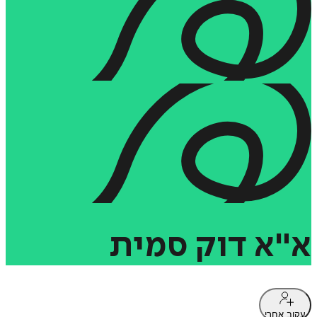
א"א
דוק
סמית
עקוב אחרי