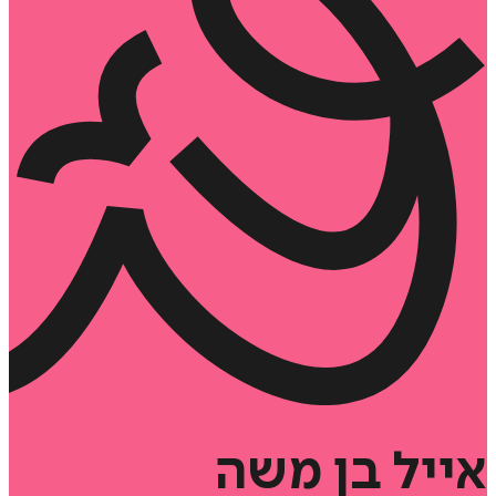
אייל
בן
משה