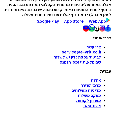
אצלנו באתר עולים פחות מהמחיר הקטלוגי המודפס בגב הספר.
בנוסף למחיר המופחת באופן קבוע באתר, יש גם מבצעים מיוחדים
לזמן מוגבל, כי תמיד כיף לגלות עוד ספר במחיר מעולה
Google Play
App Store
Web App
דברו איתנו
צרו קשר
service@e-vrit.co.il
לביטול עסקה
כדין יש לשלוח
שם מלא, ת.ז ומס
'
הזמנה
עברית
אודות
מרכז העזרה
מדיניות משלוחים
מעקב משלוח
מועדון לקוחות
איזור אישי