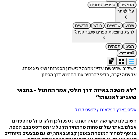
מבצעים
ספרייה ציבורית
עלו לאתר
שבוע
שבועיים
חודש
חודשיים
להציג בתוצאות ספרים שכבר קנית?
תציגו
תסתירו
›
0
ספרים
השילוב שחיפשת עדיין מחכה לכישרון הספרותי שימציא אותו.
עד שזה יקרה, כדאי להרחיב את החיפוש דרך הסינון.
״לא משנה באיזה דרך תלכי, אמר החתול - בתנאי
שאגיע לאנשהו״
אליס בארץ הפלאות / לואיס קרול
חשוב לנו שקריאה תהיה תענוג נגיש, ולכן חלק גדול מהספרים
אצלנו באתר עולים פחות מהמחיר הקטלוגי המודפס בגב הספר.
בנוסף למחיר המופחת באופן קבוע באתר, יש גם מבצעים מיוחדים