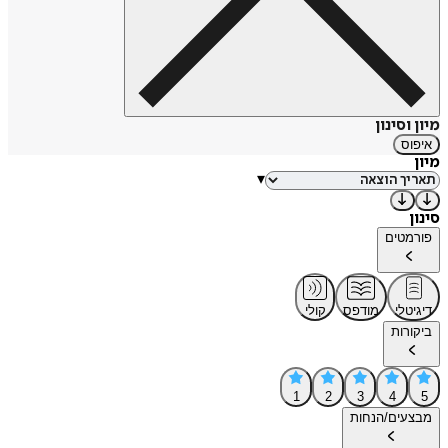
מיון וסינון
איפוס
מיון
▾
סינון
פורמטים
דיגיטלי
מודפס
קולי
ביקורות
1
2
3
4
5
מבצעים/הנחות