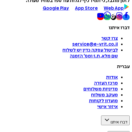
לזמן מוגבל, כי תמיד כיף לגלות עוד ספר במחיר מעולה
Google Play
App Store
Web App
דברו איתנו
צרו קשר
service@e-vrit.co.il
לביטול עסקה
כדין יש לשלוח
שם מלא, ת.ז ומס
'
הזמנה
עברית
אודות
מרכז העזרה
מדיניות משלוחים
מעקב משלוח
מועדון לקוחות
איזור אישי
דברו איתנו