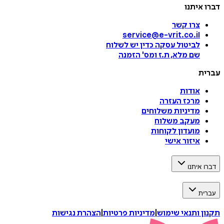
דברו איתנו
צרו קשר
service@e-vrit.co.il
לביטול עסקה
כדין יש לשלוח
שם מלא, ת.ז ומס
'
הזמנה
עברית
אודות
מרכז העזרה
מדיניות משלוחים
מעקב משלוח
מועדון לקוחות
איזור אישי
דברו איתנו
עברית
תקנון ותנאי שימוש
|
מדיניות פרטיות
|
הצהרת נגישות