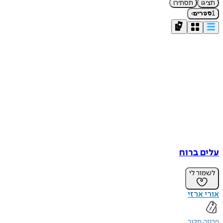
תציגו
תסתירו
›
1
ספרים
עלים ברוח
לשמור לי
אורי ארזי
פרוזה מקור