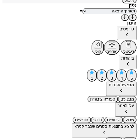
איפוס
מיון
▾
סינון
פורמטים
דיגיטלי
מודפס
קולי
ביקורות
1
2
3
4
5
מבצעים/הנחות
מבצעים
ספרייה ציבורית
עלו לאתר
שבוע
שבועיים
חודש
חודשיים
להציג בתוצאות ספרים שכבר קנית?