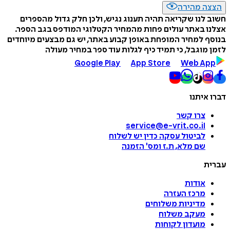
הצצה מהירה
חשוב לנו שקריאה תהיה תענוג נגיש, ולכן חלק גדול מהספרים
אצלנו באתר עולים פחות מהמחיר הקטלוגי המודפס בגב הספר.
בנוסף למחיר המופחת באופן קבוע באתר, יש גם מבצעים מיוחדים
לזמן מוגבל, כי תמיד כיף לגלות עוד ספר במחיר מעולה
Google Play
App Store
Web App
דברו איתנו
צרו קשר
service@e-vrit.co.il
לביטול עסקה
כדין יש לשלוח
שם מלא, ת.ז ומס
'
הזמנה
עברית
אודות
מרכז העזרה
מדיניות משלוחים
מעקב משלוח
מועדון לקוחות