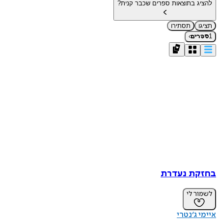
להציג בתוצאות ספרים שכבר קנית?
תציגו
תסתירו
›
1
ספרים
בחזקת נעדרת
לשמור לי
איימי ג׳נטרי