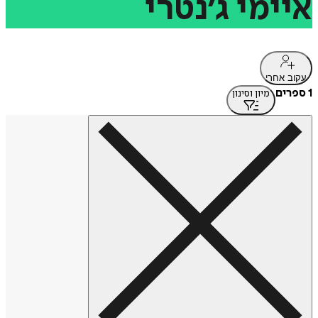
איימי
ג׳נטרי
עקוב אחרי
1 ספרים
מיון וסינון