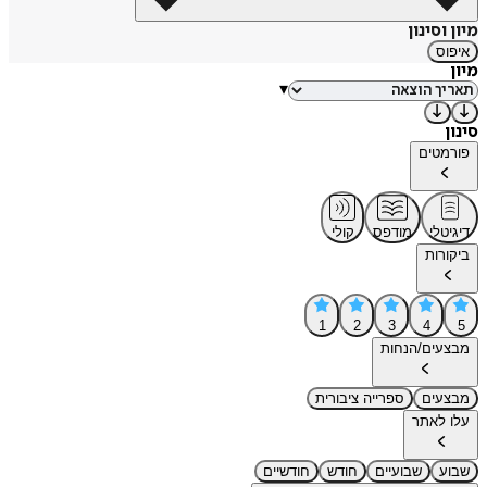
מיון וסינון
איפוס
מיון
▾
סינון
פורמטים
דיגיטלי
מודפס
קולי
ביקורות
1
2
3
4
5
מבצעים/הנחות
מבצעים
ספרייה ציבורית
עלו לאתר
שבוע
שבועיים
חודש
חודשיים