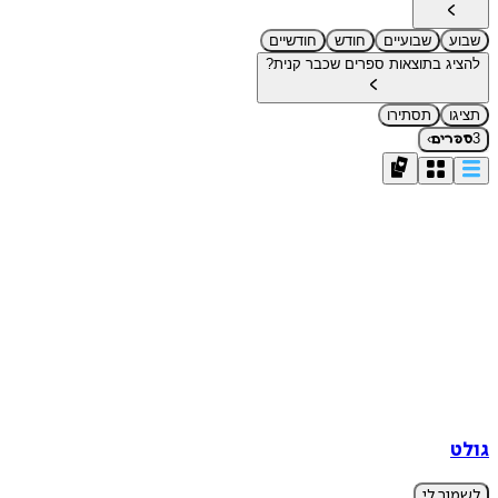
שבוע
שבועיים
חודש
חודשיים
להציג בתוצאות ספרים שכבר קנית?
תציגו
תסתירו
›
3
ספרים
גולט
לשמור לי