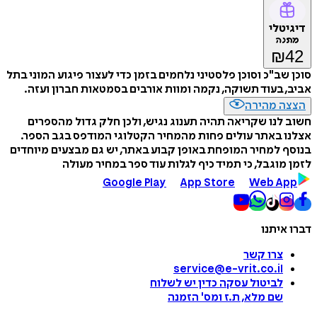
דיגיטלי
מתנה
₪
42
סוכן שב"כ וסוכן פלסטיני נלחמים בזמן כדי לעצור פיגוע המוני בתל
אביב, בעוד תשוקה, נקמה ומוות אורבים בסמטאות חברון ועזה.
הצצה מהירה
חשוב לנו שקריאה תהיה תענוג נגיש, ולכן חלק גדול מהספרים
אצלנו באתר עולים פחות מהמחיר הקטלוגי המודפס בגב הספר.
בנוסף למחיר המופחת באופן קבוע באתר, יש גם מבצעים מיוחדים
לזמן מוגבל, כי תמיד כיף לגלות עוד ספר במחיר מעולה
Google Play
App Store
Web App
דברו איתנו
צרו קשר
service@e-vrit.co.il
לביטול עסקה
כדין יש לשלוח
שם מלא, ת.ז ומס
'
הזמנה