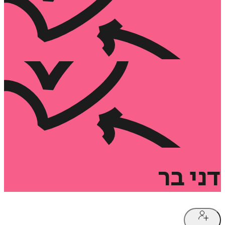
דני
בר