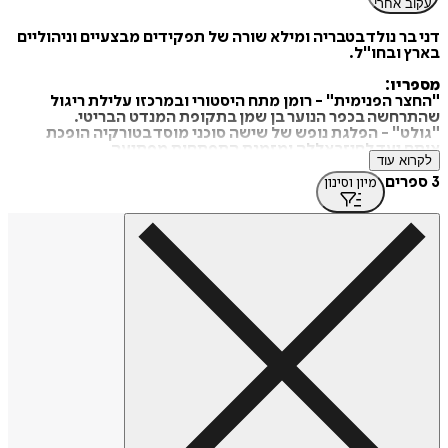
עקוב אחרי
דני בר נולד בטבריה ומילא שורה של תפקידים מבצעיים וניהוליים
בארץ ובחו"ל.
מספריו:
"החצר הפנימית" - רומן מתח היסטורי ובמרכזו עלילת ריגול
שהתרחשה בכפר הנוער בן שמן בתקופת המנדט הבריטי.
"גולט" - הפלגת נופש של שישה סוכני מוסד בטורקיה הופכת
אותם יעד לחיזבאללה ומזמנת התפתחות מפתיעה.
לקרוא עוד
3 ספרים
מיון וסינון