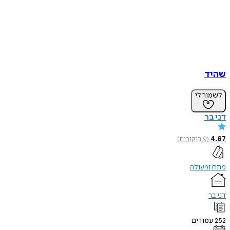
שהיד
לשמור לי
דני בר
4.67
(
9
ביקורות
)
מתח ופעולה
דני בר
252
עמודים