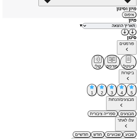
מיון וסינון
איפוס
מיון
▾
סינון
פורמטים
דיגיטלי
מודפס
קולי
ביקורות
1
2
3
4
5
מבצעים/הנחות
מבצעים
ספרייה ציבורית
עלו לאתר
שבוע
שבועיים
חודש
חודשיים