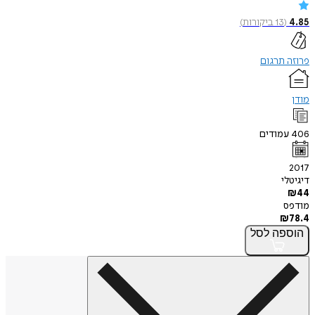
4.85
(
13
ביקורות
)
פרוזה תרגום
מודן
406
עמודים
2017
דיגיטלי
₪
44
מודפס
₪
78.4
הוספה
לסל