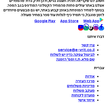
חשוב לנו שקריאה תהיה תענוג נגיש, ולכן חלק גדול מהספרים
אצלנו באתר עולים פחות מהמחיר הקטלוגי המודפס בגב הספר.
בנוסף למחיר המופחת באופן קבוע באתר, יש גם מבצעים מיוחדים
לזמן מוגבל, כי תמיד כיף לגלות עוד ספר במחיר מעולה
Google Play
App Store
Web App
דברו איתנו
צרו קשר
service@e-vrit.co.il
לביטול עסקה
כדין יש לשלוח
שם מלא, ת.ז ומס
'
הזמנה
עברית
אודות
מרכז העזרה
מדיניות משלוחים
מעקב משלוח
מועדון לקוחות
איזור אישי