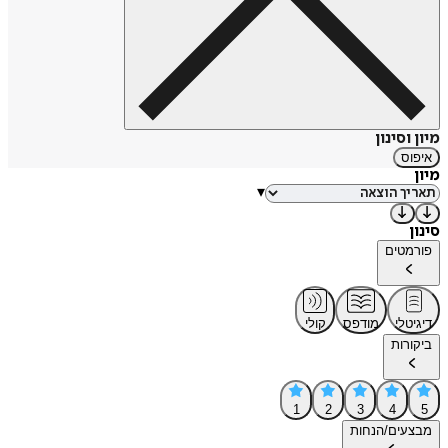
מיון וסינון
איפוס
מיון
▾
סינון
פורמטים
דיגיטלי
מודפס
קולי
ביקורות
1
2
3
4
5
מבצעים/הנחות