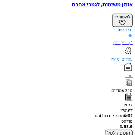
אותן משימות, לגמרי אחרת
לשמור לי
יניב שור
1
(
1
ביקורת
)
עסקים וניהול
מטר
240
עמודים
2017
דיגיטלי
32
₪
מחיר קודם:
42
₪
מודפס
₪
68.6
הוספה
לסל