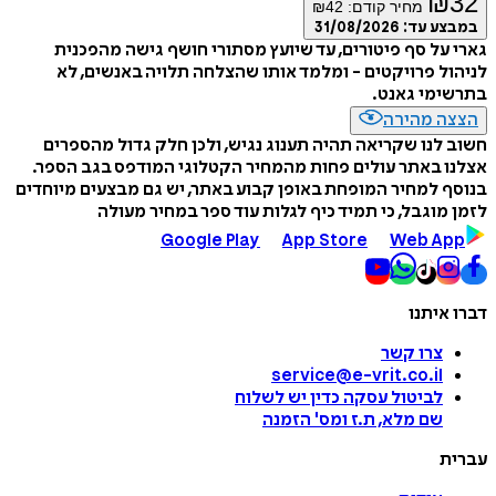
₪
32
מחיר קודם:
42
₪
במבצע עד:
31/08/2026
גארי על סף פיטורים, עד שיועץ מסתורי חושף גישה מהפכנית
לניהול פרויקטים - ומלמד אותו שהצלחה תלויה באנשים, לא
בתרשימי גאנט.
הצצה מהירה
חשוב לנו שקריאה תהיה תענוג נגיש, ולכן חלק גדול מהספרים
אצלנו באתר עולים פחות מהמחיר הקטלוגי המודפס בגב הספר.
בנוסף למחיר המופחת באופן קבוע באתר, יש גם מבצעים מיוחדים
לזמן מוגבל, כי תמיד כיף לגלות עוד ספר במחיר מעולה
Google Play
App Store
Web App
דברו איתנו
צרו קשר
service@e-vrit.co.il
לביטול עסקה
כדין יש לשלוח
שם מלא, ת.ז ומס
'
הזמנה
עברית