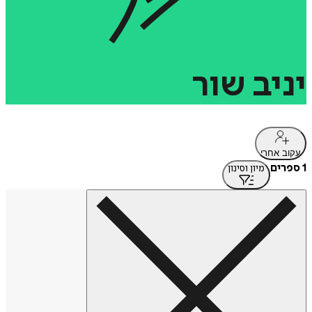
יניב
שור
עקוב אחרי
1 ספרים
מיון וסינון