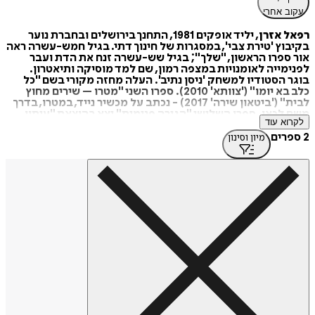
עקוב אחרי
רפאל אזרן
, יליד אופקים 1981, התחנך בירושלים ובחברת נוער
בקיבוץ 'טירת צבי', במסגרות של חינוך דתי. בגיל חמש-עשרה ראה
אור ספרו הראשון, "שלך"; בגיל שש-עשרה זנח את הדת ועבר
לפנימייה לאומנויות במצפה רמון, שם למד מוסיקה ותיאטרון.
בוגר הסטודיו למשחק 'ניסן נתיב'. העלה מחזה מקורי בשם "כל
כלב בא יומו" ('צוותא' 2010). ספרו השני "מטרו – שירים מחוץ
לבית" ('ביטאון שירה' 2017) - נכתב על מכשיר נייד, במטרו, בדרך
משם לכאן. ספרו השלישי "הגירה פנימית" יצא בהוצאת "עיתון
לקרוא עוד
77", ינואר 2022, וכשמו כן הוא, אסופת שירים אישיים וחושפניים
שמביטים יותר פנימה ופחות החוצה.
2 ספרים
מיון וסינון
אזרן, שחי, עובד ויוצר בברצלונה, הוא, על פי החוקרת והמתרגמת
אנה בז'רנו, "המשורר העברי הראשון מאז גירוש יהודי ספרד".
לפרקים, בדרכו שלו, בין השיטין, הוא מתכתב עם שירת תור הזהב
של יהדות ספרד.
שיריו מיטיבים לבטא את השבר בין המשפחה והבדידות, ובין חו"ל
וישראל. עם זאת, יש בכתיבתו מידה לא מבוטלת של הומור
ואירוניה, וברקע השירים נפרשת ההוויה הספרדית בכלל
והברצלונאית בפרט.