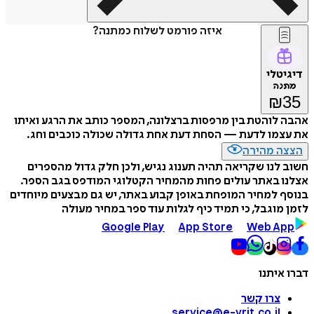
איזה פורמט לשלוח כמתנה?
דיגיטלי
מתנה
₪
35
אהבה לוהטת בין מרפסות ברצלונה, המספר כותב את הרגע ואיתו
את עצמו לדעת — הסחת דעת אחת גדולה שכולה כוכבים וחג.
הצצה מהירה
חשוב לנו שקריאה תהיה תענוג נגיש, ולכן חלק גדול מהספרים
אצלנו באתר עולים פחות מהמחיר הקטלוגי המודפס בגב הספר.
בנוסף למחיר המופחת באופן קבוע באתר, יש גם מבצעים מיוחדים
לזמן מוגבל, כי תמיד כיף לגלות עוד ספר במחיר מעולה
Google Play
App Store
Web App
דברו איתנו
צרו קשר
service@e-vrit.co.il