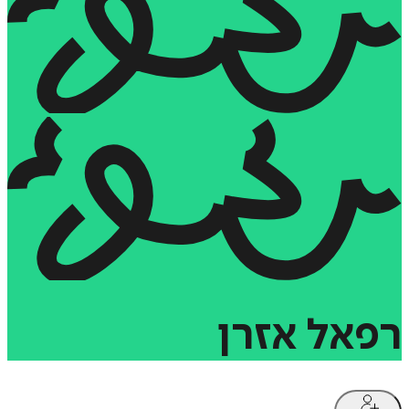
רפאל
אזרן