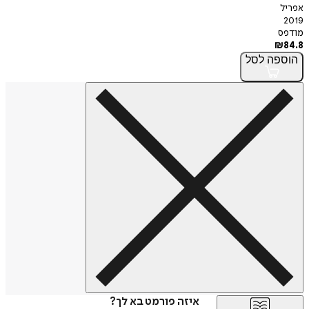
אפריל
2019
מודפס
₪
84.8
הוספה
לסל
איזה פורמט בא לך?