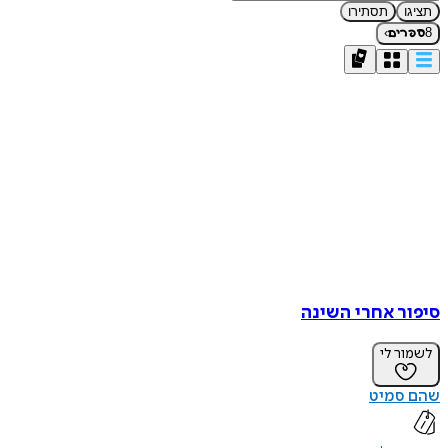
תציגו
תסתירו
›
8
ספרים
סיפור אחרי השינה
לשמור לי
שהם סמיט