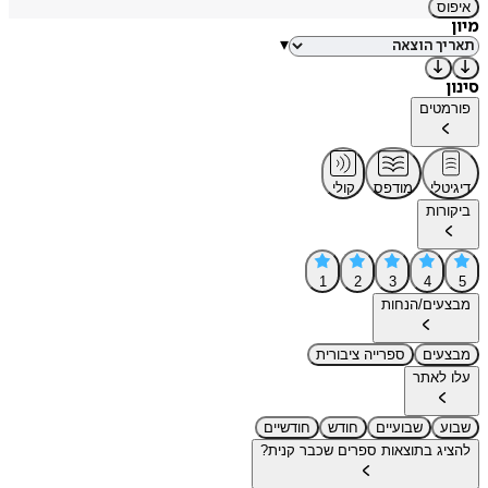
איפוס
מיון
▾
סינון
פורמטים
דיגיטלי
מודפס
קולי
ביקורות
1
2
3
4
5
מבצעים/הנחות
מבצעים
ספרייה ציבורית
עלו לאתר
שבוע
שבועיים
חודש
חודשיים
להציג בתוצאות ספרים שכבר קנית?