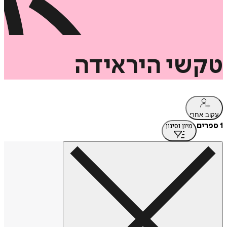
טקשי
היראידה
עקוב אחרי
1 ספרים
מיון וסינון