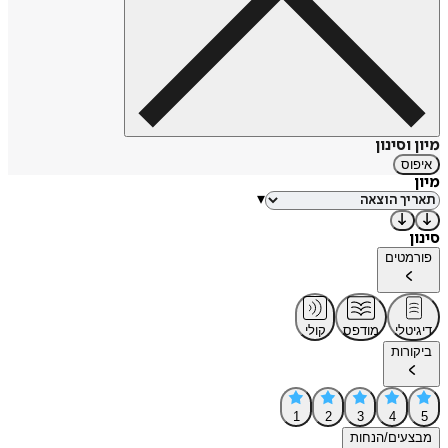
מיון וסינון
איפוס
מיון
▾
סינון
פורמטים
דיגיטלי
מודפס
קולי
ביקורות
1
2
3
4
5
מבצעים/הנחות