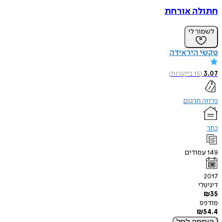
חתולה אורחת
לשמור לי
טקשי היראידה
3.07
(
15
ביקורות
)
פרוזה תרגום
כתר
149
עמודים
2017
דיגיטלי
₪
35
מודפס
₪
54.4