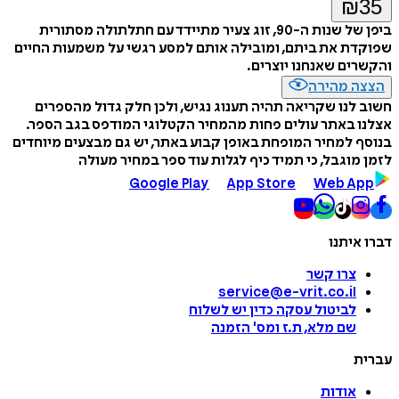
₪
35
ביפן של שנות ה-90, זוג צעיר מתיידד עם חתלתולה מסתורית
שפוקדת את ביתם, ומובילה אותם למסע רגשי על משמעות החיים
והקשרים שאנחנו יוצרים.
הצצה מהירה
חשוב לנו שקריאה תהיה תענוג נגיש, ולכן חלק גדול מהספרים
אצלנו באתר עולים פחות מהמחיר הקטלוגי המודפס בגב הספר.
בנוסף למחיר המופחת באופן קבוע באתר, יש גם מבצעים מיוחדים
לזמן מוגבל, כי תמיד כיף לגלות עוד ספר במחיר מעולה
Google Play
App Store
Web App
דברו איתנו
צרו קשר
service@e-vrit.co.il
לביטול עסקה
כדין יש לשלוח
שם מלא, ת.ז ומס
'
הזמנה
עברית
אודות