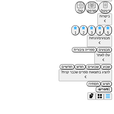
דיגיטלי
מודפס
קולי
ביקורות
1
2
3
4
5
מבצעים/הנחות
מבצעים
ספרייה ציבורית
עלו לאתר
שבוע
שבועיים
חודש
חודשיים
להציג בתוצאות ספרים שכבר קנית?
תציגו
תסתירו
›
1
ספרים