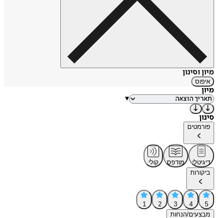
מיון וסינון
איפוס
מיון
▾
סינון
פורמטים
דיגיטלי
מודפס
קולי
ביקורות
1
2
3
4
5
מבצעים/הנחות