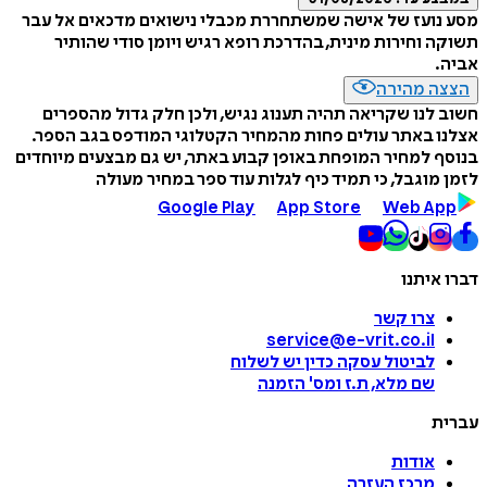
מסע נועז של אישה שמשתחררת מכבלי נישואים מדכאים אל עבר
תשוקה וחירות מינית, בהדרכת רופא רגיש ויומן סודי שהותיר
אביה.
הצצה מהירה
חשוב לנו שקריאה תהיה תענוג נגיש, ולכן חלק גדול מהספרים
אצלנו באתר עולים פחות מהמחיר הקטלוגי המודפס בגב הספר.
בנוסף למחיר המופחת באופן קבוע באתר, יש גם מבצעים מיוחדים
לזמן מוגבל, כי תמיד כיף לגלות עוד ספר במחיר מעולה
Google Play
App Store
Web App
דברו איתנו
צרו קשר
service@e-vrit.co.il
לביטול עסקה
כדין יש לשלוח
שם מלא, ת.ז ומס
'
הזמנה
עברית
אודות
מרכז העזרה