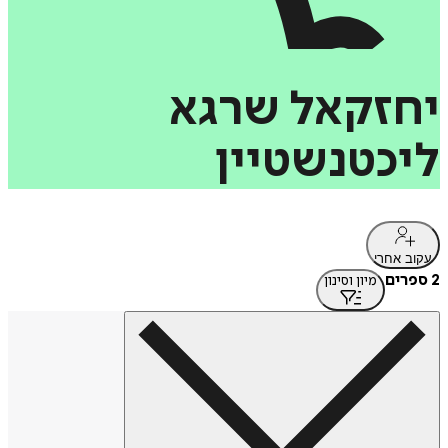
יחזקאל
שרגא
ליכטנשטיין
עקוב אחרי
2 ספרים
מיון וסינון