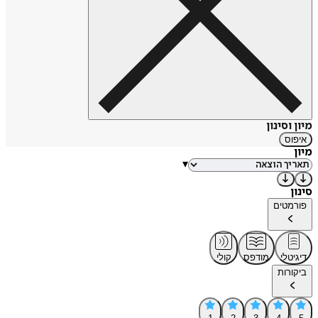
מיון וסינון
איפוס
מיון
▾
סינון
פורמטים
דיגיטלי
מודפס
קולי
ביקורות