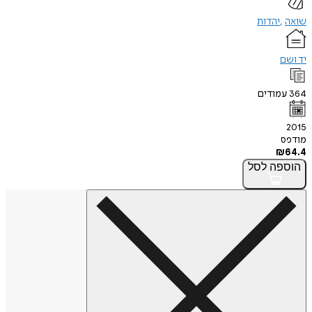
שואה
יהדות
יד ושם
364
עמודים
2015
מודפס
₪
64.4
הוספה
לסל