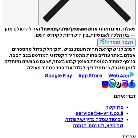
איזה פורמט לשלוח כמתנה?
שאלות חיים ומוות מהשואה שאף פוסק לא יכול היה להתעלם מהן
— בין הלכה לאנושיות, בין הישרדות לקידוש השם.
הצצה מהירה
חשוב לנו שקריאה תהיה תענוג נגיש, ולכן חלק גדול מהספרים
אצלנו באתר עולים פחות מהמחיר הקטלוגי המודפס בגב הספר.
בנוסף למחיר המופחת באופן קבוע באתר, יש גם מבצעים מיוחדים
לזמן מוגבל, כי תמיד כיף לגלות עוד ספר במחיר מעולה
Google Play
App Store
Web App
דברו איתנו
צרו קשר
service@e-vrit.co.il
לביטול עסקה
כדין יש לשלוח
שם מלא, ת.ז ומס
'
הזמנה
עברית