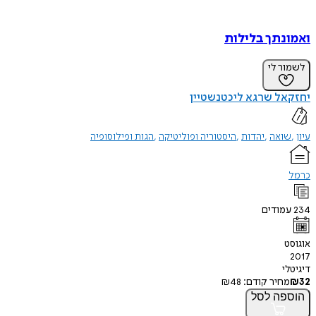
ואמונתך בלילות
לשמור לי
יחזקאל שרגא ליכטנשטיין
עיון
שואה
יהדות
היסטוריה ופוליטיקה
הגות ופילוסופיה
כרמל
234
עמודים
אוגוסט
2017
דיגיטלי
32
₪
מחיר קודם:
48
₪
הוספה
לסל