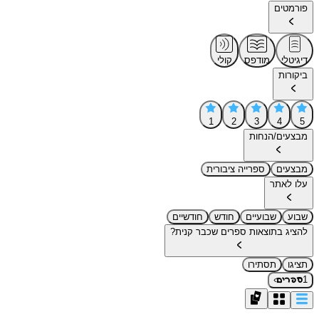
פורמטים
דיגיטלי
מודפס
קולי
ביקורות
1
2
3
4
5
מבצעים/הנחות
מבצעים
ספרייה ציבורית
עלו לאתר
שבוע
שבועיים
חודש
חודשיים
להציג בתוצאות ספרים שכבר קנית?
תציגו
תסתירו
›
1
ספרים