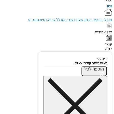
עיון
מנדלי
הוצאת -בתנועה ובדעת- המכללה האקדמית בוינגייט
272
עמודים
ינואר
2017
דיגיטלי
32
₪
מחיר קודם:
35
₪
הוספה
לסל