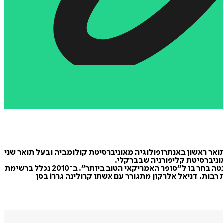
 הוא בעל תואר ראשון באנתרופולוגיה מאוניברסיטת קולומביה ובעל תואר שני
אוניברסיטת קליפורניה שבברקלי.
ספר ביכוריו, קובץ הסיפורים לחימה לאור נרות זכה בפרס פן/פוקנר ב־2006. ב־2008 זכה במלגת גוגנהיים וכן במלגת לאנן, וכתב העת גרנטה בחר בו ל״סופר האמריקאי הטוב ביותר״. ב־2010 נכלל ברשימת
ות. דניאל אלרקון מתגורר עם אשתו קרולינה גֵרֵרוֹ בסן