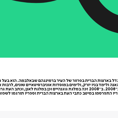
 רופאים, ומגיל שלוש גדל בארצות הברית בפרוור של העיר ברמינגהם שבאלבמה.
נה ולימד בניו יורק, ולימים במוסדות אוניברסיטאיים שונים, לרבות 
יו התפרסמו במיטב כתבי העת בארצות הברית וספריו תורגמו לשפות רב