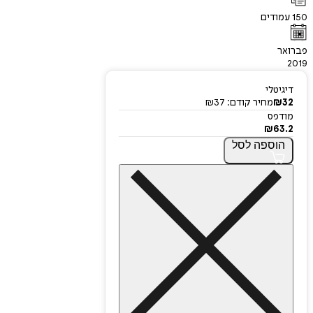
150
עמודים
פברואר
2019
דיגיטלי
32
₪
מחיר קודם:
37
₪
מודפס
₪
63.2
הוספה
לסל