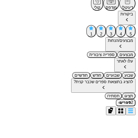
דיגיטלי
מודפס
קולי
ביקורות
1
2
3
4
5
מבצעים/הנחות
מבצעים
ספרייה ציבורית
עלו לאתר
שבוע
שבועיים
חודש
חודשיים
להציג בתוצאות ספרים שכבר קנית?
תציגו
תסתירו
›
2
ספרים