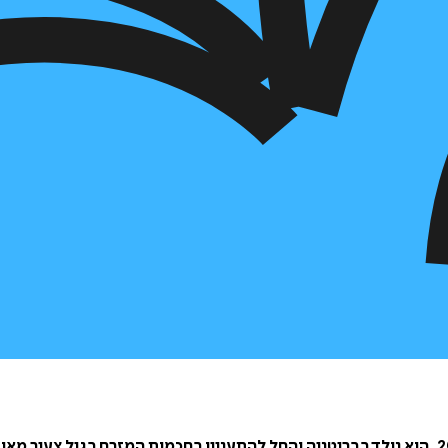
אלן ווטס (1973-1915) היה מההוגים הרוחניים המסקרנים במאה ה-20. הוא נולד בבריטניה והחל להתעניי