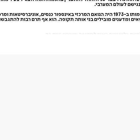
נגישם לעולם המערבי.
בשנות ה-60 כיהן בתור דיקן המרכז ללימודי אסיה בקליפורניה, ועד מותו ב-1973 היה הנואם המ
רופאים ומדענים מובילים בני אותה תקופה. הוא אף תרם רבות להתגבשו
להיות רלוונטיים מאוד לתקופה שאנחנו חיים בה.