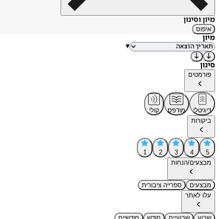
מיון וסינון
איפוס
מיון
▾
סינון
פורמטים
דיגיטלי
מודפס
קולי
ביקורות
1
2
3
4
5
מבצעים/הנחות
מבצעים
ספרייה ציבורית
עלו לאתר
שבוע
שבועיים
חודש
חודשיים