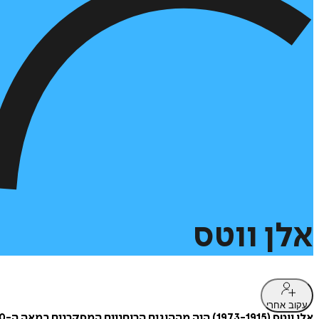
אלן
ווטס
עקוב אחרי