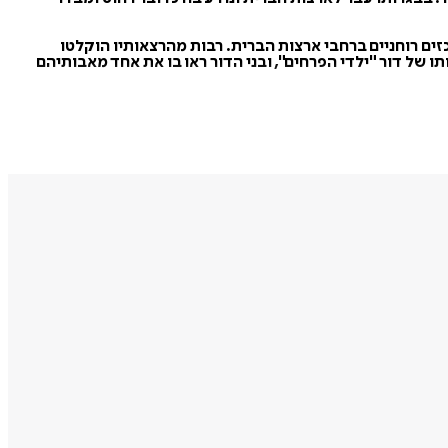
רכזי באינספור כנסים, אוניברסיטאות ומרכזים רוחניים ברחבי ארצות הברית. רבות מהרצאותיו הוקלטו
תו של דור "ילדי הפרחים", ובני הדור ראו בו את אחד מאבותיהם