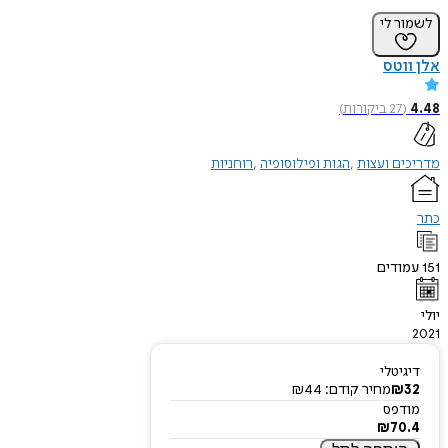
לשמור לי
אלן ווטס
4.48
(
27
ביקורות
)
מדריכים ועצות
הגות ופילוסופיה
רוחניות
כתר
151
עמודים
יולי
2021
דיגיטלי
32
₪
מחיר קודם:
44
₪
מודפס
₪
70.4