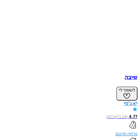
שיבה
לשמור לי
יא ג'סי
4.77
(
26
ביקורות
)
פרוזה תרגום