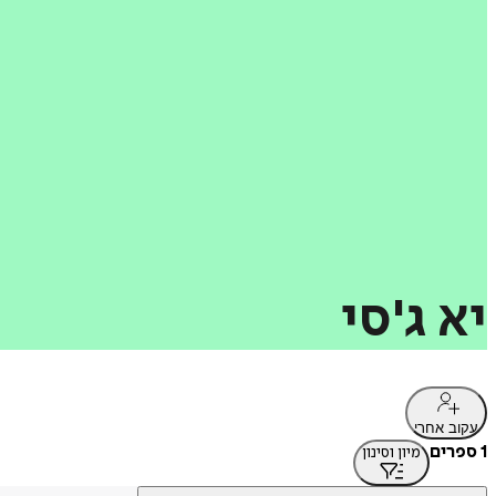
יא
ג'סי
עקוב אחרי
1 ספרים
מיון וסינון