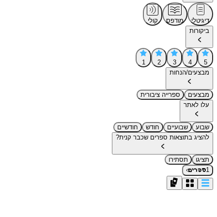
דיגיטלי
מודפס
קולי
ביקורות
1
2
3
4
5
מבצעים/הנחות
מבצעים
ספרייה ציבורית
עלו לאתר
שבוע
שבועיים
חודש
חודשיים
להציג בתוצאות ספרים שכבר קנית?
תציגו
תסתירו
›
1
ספרים