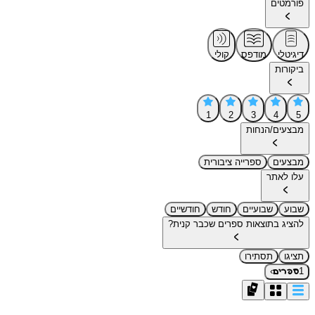
פורמטים
דיגיטלי
מודפס
קולי
ביקורות
1
2
3
4
5
מבצעים/הנחות
מבצעים
ספרייה ציבורית
עלו לאתר
שבוע
שבועיים
חודש
חודשיים
להציג בתוצאות ספרים שכבר קנית?
תציגו
תסתירו
›
1
ספרים