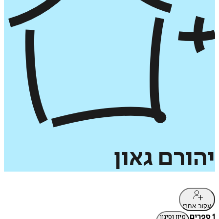
יהורם
גאון
עקוב אחרי
1 ספרים
מיון וסינון