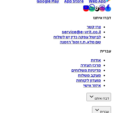
Google Play
App Store
Web App
דברו איתנו
צרו קשר
service@e-vrit.co.il
לביטול עסקה
כדין יש לשלוח
שם מלא, ת.ז ומס
'
הזמנה
עברית
אודות
מרכז העזרה
מדיניות משלוחים
מעקב משלוח
מועדון לקוחות
איזור אישי
דברו איתנו
עברית