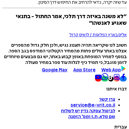
עד שזה יקרה, כדאי להרחיב את החיפוש דרך הסינון.
״לא משנה באיזה דרך תלכי, אמר החתול - בתנאי
שאגיע לאנשהו״
אליס בארץ הפלאות / לואיס קרול
חשוב לנו שקריאה תהיה תענוג נגיש, ולכן חלק גדול מהספרים
אצלנו באתר עולים פחות מהמחיר הקטלוגי המודפס בגב הספר.
בנוסף למחיר המופחת באופן קבוע באתר, יש גם מבצעים מיוחדים
לזמן מוגבל, כי תמיד כיף לגלות עוד ספר במחיר מעולה
Google Play
App Store
Web App
דברו איתנו
צרו קשר
service@e-vrit.co.il
לביטול עסקה
כדין יש לשלוח
שם מלא, ת.ז ומס
'
הזמנה
עברית