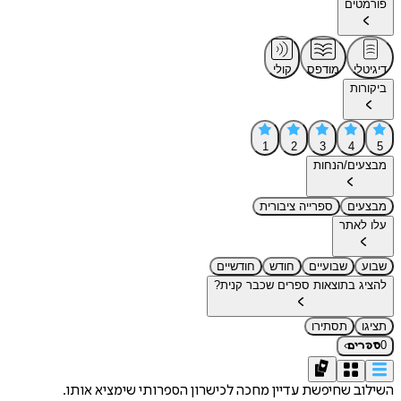
פורמטים
דיגיטלי
מודפס
קולי
ביקורות
1
2
3
4
5
מבצעים/הנחות
מבצעים
ספרייה ציבורית
עלו לאתר
שבוע
שבועיים
חודש
חודשיים
להציג בתוצאות ספרים שכבר קנית?
תציגו
תסתירו
›
0
ספרים
השילוב שחיפשת עדיין מחכה לכישרון הספרותי שימציא אותו.